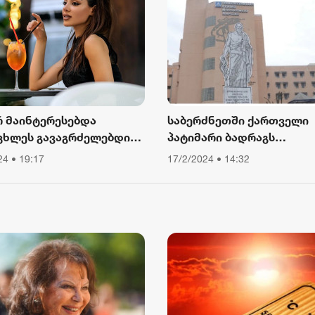
რ მაინტერესებდა
საბერძნეთში ქართველი
ცხლეს გავაგრძელებდი
პატიმარი ბადრაგს
ა, ვიწექი 6 თვე,
სამედიცინო
24 • 19:17
17/2/2024 • 14:32
წყებული მქონდა კვება,
დაწესებულებიდან გაექც
ური მოძრაობა“ - რას
ბს თათა გიორგობიანი