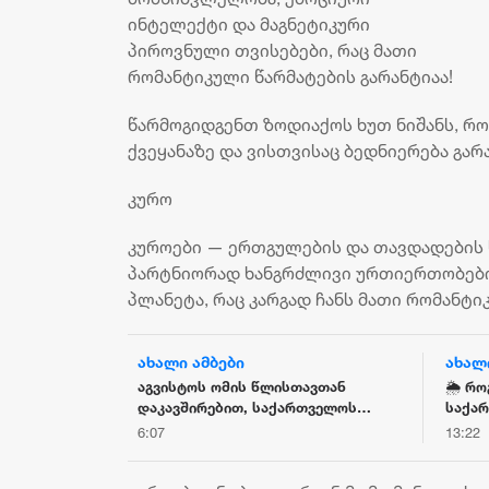
ინტელექტი და მაგნეტიკური
პიროვნული თვისებები, რაც მათი
რომანტიკული წარმატების გარანტიაა!
წარმოგიდგენთ ზოდიაქოს ხუთ ნიშანს, რ
ქვეყანაზე და ვისთვისაც ბედნიერება გა
კურო
კუროები — ერთგულების და თავდადების 
პარტნიორად ხანგრძლივი ურთიერთობების
პლანეტა, რაც კარგად ჩანს მათი რომანტი
ახალი ამბები
ახალ
სა და
აგვისტოს ომის წლისთავთან
🌦️ რ
ც და
დაკავშირებით, საქართველოს
საქა
მშვიდობაზე,
თავდაცვის სამინისტროში
პროგ
6:07
13:22
ს აზიანებდა
სახელმწიფო დროშები დაეშვა