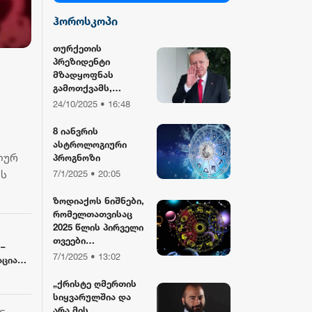
ჰოროსკოპი
სილქ უნივერსალი
თურქეთის
პრეზიდენტი
TV პირველი
მზადყოფნას
გამოთქვამს,
რუსეთისა და აშშ-
24/10/2025 • 16:48
ფორმულა
ის მმართველების
მასპინძლობისთვის
8 იანვრის
ასტროლოგიური
რიონი
ლურ
პროგნოზი
ის
7/1/2025 • 20:05
ზოდიაქოს ნიშნები,
რომელთათვისაც
2025 წლის პირველი
თვეები
 –
განსაკუთრებით
7/1/2025 • 13:02
ციას,
წარმატებული
იქნება
„ქრისტე ღმერთის
ცია და
სიყვარულშია და
ნ
არა მის