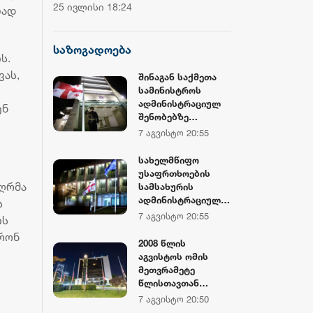
ჩემპიონატის მეორე საშეჯიბრო
დოლარზე მეტი
25 ივლისი 18:24
20 ივლისი 16:38
ლად
დღე დასრულდა
CNBC
საზოგადოება
ს.
ვას,
შინაგან საქმეთა
სამინისტროს
ადმინისტრაციულ
ენ
შენობებზე
სახელმწიფო
7 აგვისტო 20:55
დროშები
დაშვებულია
სახელმწიფო
უსაფრთხოების
 ღრმა
სამსახურის
ადმინისტრაციულ
ს
შენობებზე
7 აგვისტო 20:55
ის
სახელმწიფო
ირონ
დროშები
2008 წლის
დაშვებულია
აგვისტოს ომის
მეთვრამეტე
წლისთავთან
დაკავშირებით,
7 აგვისტო 20:50
საქართველოს