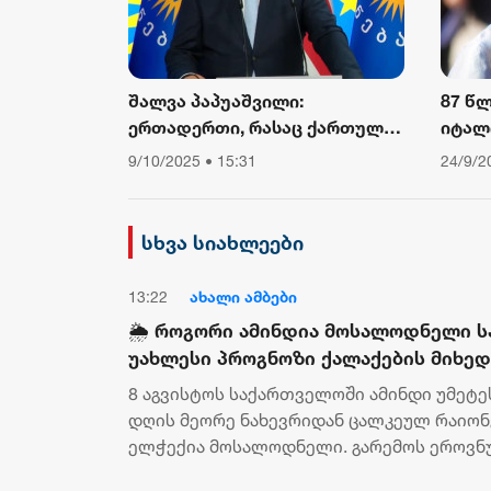
შალვა პაპუაშვილი:
87 წ
ერთადერთი, რასაც ქართული
იტალ
საზოგადოება ევროკომისიის
კარდ
9/10/2025 • 15:31
24/9/2
პრესსპიკერისგან მოელის,
არის ბოდიში ხელისუფლების
დამხობის მიზნით
სხვა სიახლეები
დაორგანიზებული შეკრების
მხარდაჭერის გამო
13:22
ახალი ამბები
🌦️ როგორი ამინდია მოსალოდნელი 
უახლესი პროგნოზი ქალაქების მიხე
8 აგვისტოს საქართველოში ამინდი უმეტე
დღის მეორე ნახევრიდან ცალკეულ რაიონე
ელჭექია მოსალოდნელი. გარემოს ეროვნ
ინფორმაციით, აღმოსავლეთ საქართველო.