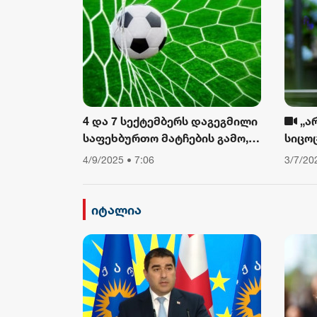
4 და 7 სექტემბერს დაგეგმილი
„ა
საფეხბურთო მატჩების გამო,
სიცო
საავტომობილო მოძრაობა
თუ არ
4/9/2025 • 7:06
3/7/20
შეიზღუდება
დავი
ფიზიკ
ამბო
იტალია