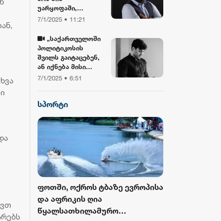
ნ
უარყოფაში,
ბიბლიასთან და
7/1/2025 • 11:21
ან,
ჯვართან ერთად!“ -
გიორგი ლობჯანიძე
„საქართველოში
შობის
პოლიტიკოსის
დღესასწაულზე
შვილს გაიტაცებენ,
ან იქნება მისი
სიკვდილი... ბანკზე
7/1/2025 • 6:51
ხვა
თავდასხმა იქნება,
სი
ჩამოვარდება
სპორტი
ვერტმფრენი“ -
გოგა მანიას
წინასწარმეტყველე
ბა
და
როს ბურთი
ფოთში, ოქროს ტბაზე ევროპისა
FIFA-მ ისტორ
 მესამედ
და აფრიკის ღია
მასშტაბური 
ქვთ
გამოცემა
წყალსათხილამურო
ჩემპიონატიდ
არებს