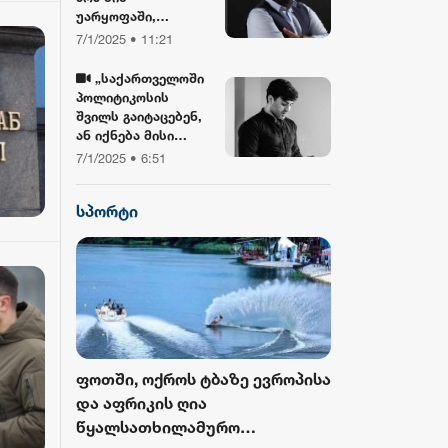
უარყოფაში,
ბიბლიასთან და
7/1/2025 • 11:21
ჯვართან ერთად!“ -
გიორგი ლობჯანიძე
„საქართველოში
შობის
პოლიტიკოსის
დღესასწაულზე
შვილს გაიტაცებენ,
ან იქნება მისი
სიკვდილი... ბანკზე
7/1/2025 • 6:51
თავდასხმა იქნება,
ჩამოვარდება
სპორტი
ვერტმფრენი“ -
გოგა მანიას
წინასწარმეტყველე
ბა
როს ბურთი
ფოთში, ოქროს ტბაზე ევროპისა
FIFA-მ ისტორ
 მესამედ
და აფრიკის ღია
მასშტაბური 
გამოცემა
წყალსათხილამურო
ჩემპიონატიდ