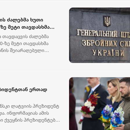
ის ძალებმა ხუთი
ზე მეტი თავდასხმა
ს თავდაცვის ძალებმა
0-ზე მეტი თავდასხმა
აინის შეიარაღებული
ზიდენტთან ერთად
ნსკი ლატვიის პრეზიდენტ
„ბორჯღალოსნებმა“ ჩილეს
„კვარას მიზანი - ოქ
ა. ინფორმაციას ამის
ნაკრები დაამარცხეს
და ჩემპიონთა ლიგის
რი ქვეყნის პრეზიდენტებმა
მოგება“ - ფრანგული 
18 ივლისი 19:47