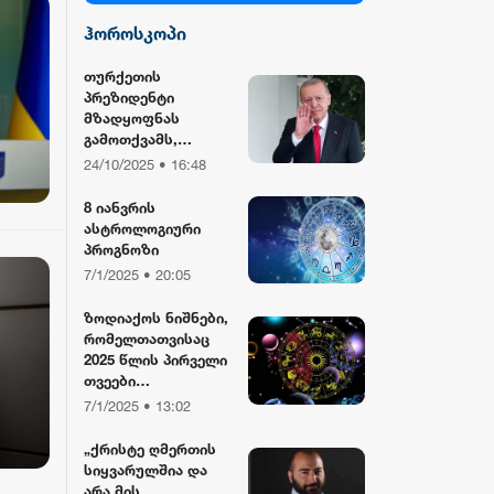
ჰოროსკოპი
სილქ უნივერსალი
თურქეთის
პრეზიდენტი
TV პირველი
მზადყოფნას
გამოთქვამს,
რუსეთისა და აშშ-
24/10/2025 • 16:48
ფორმულა
ის მმართველების
მასპინძლობისთვის
8 იანვრის
ასტროლოგიური
რიონი
პროგნოზი
7/1/2025 • 20:05
ზოდიაქოს ნიშნები,
რომელთათვისაც
2025 წლის პირველი
თვეები
განსაკუთრებით
7/1/2025 • 13:02
წარმატებული
იქნება
„ქრისტე ღმერთის
სიყვარულშია და
არა მის