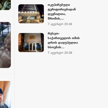
თავდაცვის
ოკუპირებული
სამინისტროში და
ტერიტორიებიდან
თავდაცვის
დევნილთა,
ძალების სამხედრო
შრომის,
ბაზებზე
ჯანმრთელობისა და
7 აგვისტო 20:49
სახელმწიფო
სოციალური დაცვის
დროშები დაეშვა
სამინისტროს
რუსეთ-
შენობაზე
საქართველოს ომის
სახელმწიფო
დროს დაღუპულთა
დროშა დაეშვა
ხსოვნის
პატივსაცემად,
7 აგვისტო 20:38
აფხაზეთის
მთავრობის
შენობაზე
სახელმწიფო
დროშა დაშვებულია