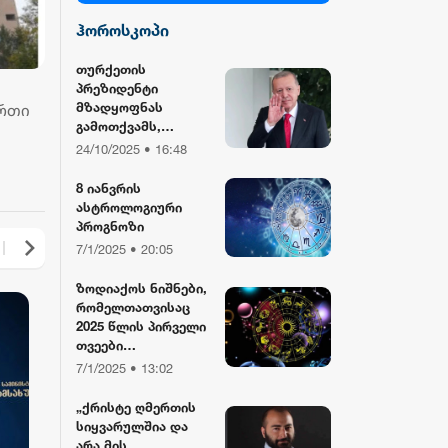
ჰოროსკოპი
სილქ უნივერსალი
თურქეთის
პრეზიდენტი
TV პირველი
მზადყოფნას
ერთი
გამოთქვამს,
რუსეთისა და აშშ-
24/10/2025 • 16:48
ფორმულა
ის მმართველების
მასპინძლობისთვის
8 იანვრის
ასტროლოგიური
რიონი
პროგნოზი
7/1/2025 • 20:05
ზოდიაქოს ნიშნები,
რომელთათვისაც
2025 წლის პირველი
თვეები
განსაკუთრებით
7/1/2025 • 13:02
წარმატებული
იქნება
„ქრისტე ღმერთის
სიყვარულშია და
არა მის