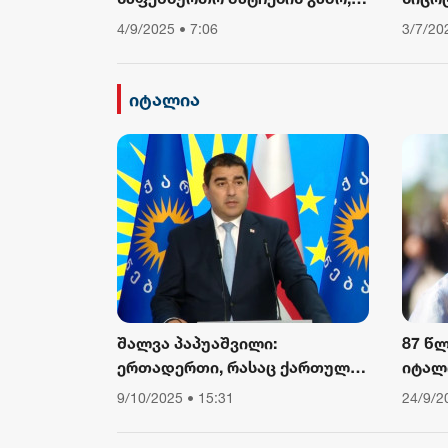
საავტომობილო მოძრაობა
თუ არ
4/9/2025 • 7:06
3/7/20
შეიზღუდება
დავი
ფიზიკ
ამბო
იტალია
შალვა პაპუაშვილი:
87 წ
ერთადერთი, რასაც ქართული
იტალ
საზოგადოება ევროკომისიის
კარდ
9/10/2025 • 15:31
24/9/2
პრესსპიკერისგან მოელის,
არის ბოდიში ხელისუფლების