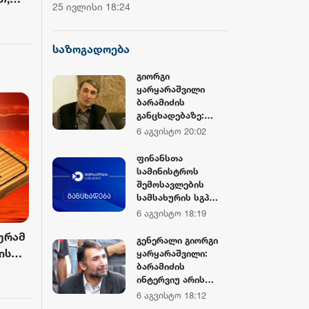
ჩემპიონატის მეორე საშეჯიბრო
დოლარზე მეტი
25 ივლისი 18:24
20 ივლისი 16:38
ნენ
დღე დასრულდა
CNBC
საზოგადოება
გიორგი
ყარყარაშვილი
ბარამიძის
განცხადებაზე:
ჩრდილს აყენებს
6 აგვისტო 20:02
აფხაზეთის ომში
დაღუპულ
ფინანსთა
მებრძოლებს და
სამინისტროს
ქართველ ხალხს
შემოსავლების
მკვლელებად
სამსახურის სგპ
წარმოაჩენს, შენი
„სარფის“ მებაჟე
6 აგვისტო 18:19
სიტყვები აფხაზური
ოფიცრებმა
და რუსული
ურამ
სანქცირებული
გენერალი გიორგი
სააგენტოების მიერ
საქონლის
ის
ყარყარაშვილი:
არის წაღებული და
გადაზიდვის ფაქტი
ბარამიძის
ბა
ყველა ქართველს
გამოავლინეს
ინტერვიუ არის
მკვლელს
სამარცხვინო,
6 აგვისტო 18:12
უწოდებენ
სადაც აფხაზებს