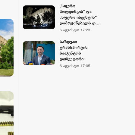
პატივით
„სფერო
მოიხსენიებს და
ჰოლდინგის“ და
მათ ღირსებას
„სფერო ინვესტის“
უწონებს, ხოლო
დამფუძნებელს და
ქართველ
თანამშრომელს
6 აგვისტო 17:23
მებრძოლებს
სასამართლომ 12
მიზანმიმართულად
და 8 წლით
საზღვაო
აფხაზების
თავისუფლების
ტრანსპორტის
მკვლელობაში
აღკვეთა
სააგენტოს
ბრალს დებს
განუსაზღვრა
დირექტორი:
ქართველი
6 აგვისტო 17:05
მეზღვაურები
დასაქმებულნი
არიან მსოფლიო
სავაჭრო ფლოტის
დაახლოებით 80%-
ში