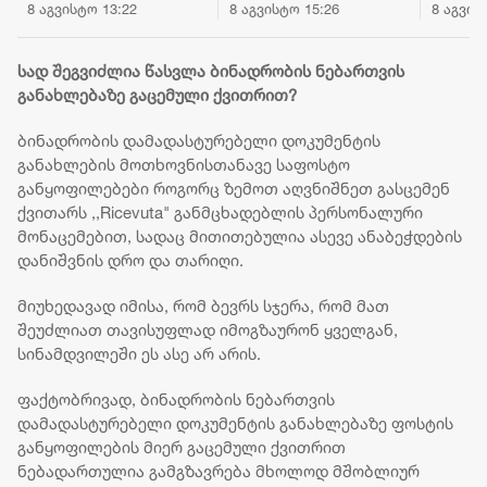
საქართველოში —
მოსალოდნელია
ევროპა
8 აგვისტო 13:22
8 აგვისტო 15:26
8 აგვის
უახლესი პროგნოზი
დროგამოშვებით
არ სურ
ქალაქების
წვიმა, ზოგან
და და
მიხედვით
ძლიერი
ბალკან
სად შეგვიძლია წასვლა ბინადრობის ნებართვის
ქვეყნე
განახლებაზე გაცემული ქვითრით?
ევროინ
ბინადრობის დამადასტურებელი დოკუმენტის
განახლების მოთხოვნისთანავე საფოსტო
განყოფილებები როგორც ზემოთ აღვნიშნეთ გასცემენ
ქვითარს ,,Ricevuta" განმცხადებლის პერსონალური
მონაცემებით, სადაც მითითებულია ასევე ანაბეჭდების
დანიშვნის დრო და თარიღი.
მიუხედავად იმისა, რომ ბევრს სჯერა, რომ მათ
შეუძლიათ თავისუფლად იმოგზაურონ ყველგან,
სინამდვილეში ეს ასე არ არის.
ფაქტობრივად, ბინადრობის ნებართვის
დამადასტურებელი დოკუმენტის განახლებაზე ფოსტის
განყოფილების მიერ გაცემული ქვითრით
ნებადართულია გამგზავრება მხოლოდ მშობლიურ