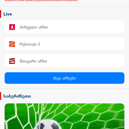
Live
პირველი არხი
რუსთავი 2
მთავარი არხი
პალიტრა News
სხვა არხები
სილქ უნივერსალი
საბერძნეთი
TV პირველი
ფორმულა