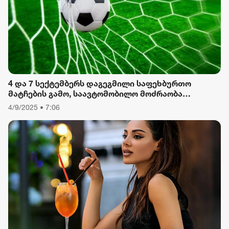
რიონი
4 და 7 სექტემბერს დაგეგმილი საფეხბურთო
მატჩების გამო, საავტომობილო მოძრაობა
შეიზღუდება
4/9/2025 • 7:06