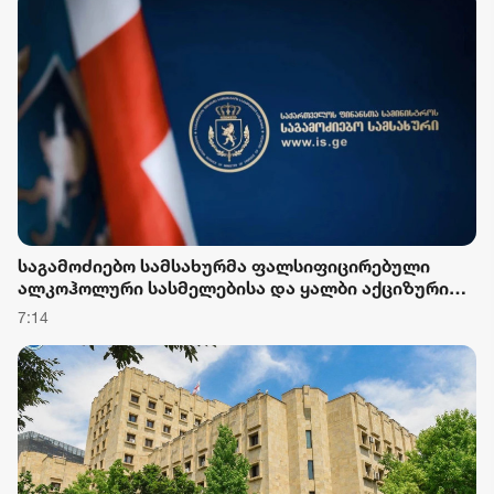
საგამოძიებო სამსახურმა ფალსიფიცირებული
ალკოჰოლური სასმელებისა და ყალბი აქციზური
მარკების დამზადება-გასაღების ფაქტზე 3 პირი
7:14
დააკავა