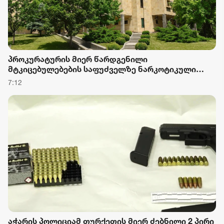
პროკურატურის მიერ წარდგენილი
მტკიცებულებების საფუძველზე ნარკოტიკული
საშუალების უკანონო შეძენის, შენახვის და
7:12
რეალიზაციის ფაქტზე ბრალდებულს
სასამართლომ 16 წლით თავისუფლების აღკვეთა
მიუსაჯა
აჭარის პოლიციამ თურქეთის მიერ ძებნილი 2 პირი