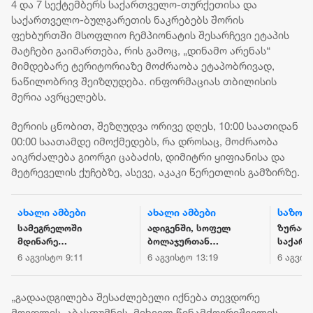
4 და 7 სექტემბერს საქართველო-თურქეთისა და
საქართველო-ბულგარეთის ნაკრებებს შორის
ფეხბურთში მსოფლიო ჩემპიონატის შესარჩევი ეტაპის
მატჩები გაიმართება, რის გამოც, „დინამო არენას“
მიმდებარე ტერიტორიაზე მოძრაობა ეტაპობრივად,
ნაწილობრივ შეიზღუდება. ინფორმაციას თბილისის
მერია ავრცელებს.
მერიის ცნობით, შეზღუდვა ორივე დღეს, 10:00 საათიდან
00:00 საათამდე იმოქმედებს, რა დროსაც, მოძრაობა
აიკრძალება გიორგი ცაბაძის, დიმიტრი ყიფიანისა და
მეტრეველის ქუჩებზე, ასევე, აკაკი წერეთლის გამზირზე.
ახალი ამბები
ახალი ამბები
საზოგ
სამეგრელოში
ადიგენში, სოფელ
ზურაბ 
მდინარე
ბოლაჯურთან
საქარ
ხობისწყალში
მომხდარ
პრემიე
6 აგვისტო 9:11
6 აგვისტო 13:19
6 აგვის
დედა-შვილი
შემთხვევას
მინისტ
დაიხრჩო - ნაპოვნია
ახალგაზრდა კაცი
ეკონომ
არასრულწლოვნის
ემსხვერპლა
მდგრა
„გადაადგილება შესაძლებელი იქნება თევდორე
ცხედარი
განვით
მღვდლის, აბასთუმნის, მიხეილ წინამძღვრიშვილის