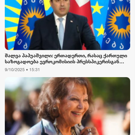
შალვა პაპუაშვილი: ერთადერთი, რასაც ქართული
საზოგადოება ევროკომისიის პრესსპიკერისგან
მოელის, არის ბოდიში ხელისუფლების დამხობის
9/10/2025 • 15:31
მიზნით დაორგანიზებული შეკრების მხარდაჭერის
გამო