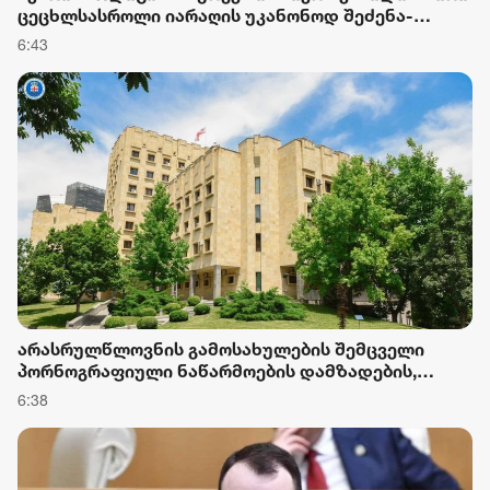
ცეცხლსასროლი იარაღის უკანონოდ შეძენა-
შენახვა-ტარებისა და საზღვრის უკანონო კვეთის
6:43
ბრალდებით დააკავა
არასრულწლოვნის გამოსახულების შემცველი
პორნოგრაფიული ნაწარმოების დამზადების,
შენახვის და გავრცელების ფაქტებზე ერთ პირს
6:38
ბრალდება წარუდგინეს