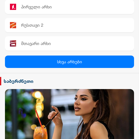
პირველი არხი
რუსთავი 2
მთავარი არხი
პალიტრა News
სხვა არხები
სილქ უნივერსალი
საბერძნეთი
TV პირველი
ფორმულა
რიონი