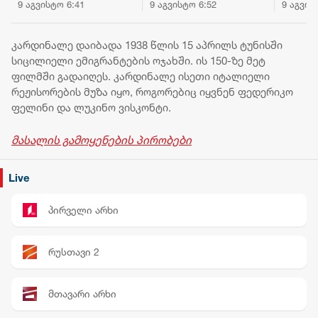
მიუხედავად რომ
მომხდარი
„მშვიდ
9 აგვისტო 6:41
9 აგვისტო 6:52
9 აგვის
ჯარი ძალიან
ყაჩაღობის ფაქტი
საბჭოს
კარგად იყო
გახსნა -
უარყო 
ჩაცმულ-დახურული,
დაკავებულია ერთი
ღაზიდა
კარდინალე დაიბადა 1938 წლის 15 აპრილს ტუნისში
კარგადაც
პირი
გაყვან
სიცილიელი ემიგრანტების ოჯახში. ის 150-ზე მეტ
იკვებებოდა, ჯარი
აპირებ
ფილმში გადაიღეს. კარდინალე ისეთი იტალიელი
იყო სავალალო
რეჟისორების მუზა იყო, როგორებიც იყვნენ ფედერიკო
მდგომარეობაში -
ფელინი და ლუკინო ვისკონტი.
რეფორმები,
რომელიც
ოქრუაშვილმა
მასალის გამოყენების პირობები
ჩაატარა,
მიმართული იყო
Live
ჯარის
დემორალიზაციაზე
და ჯარისკაცის
პირველი არხი
დაკნინებაზე
რუსთავი 2
მთავარი არხი