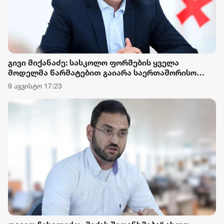
გივი მიქანაძე: სასკოლო ფორმების ყველა
მოდელმა წარმატებით გაიარა საერთაშორისო
აკრედიტაციის მქონე ლაბორატორიის მიერ
9 აგვისტო 17:23
ჩატარებული ლაბორატორიული კვლევების
დადგენილი ტესტირებები და სრულად
აკმაყოფილებს დაწესებულ მოთხოვნებსა და
სტანდარტებს