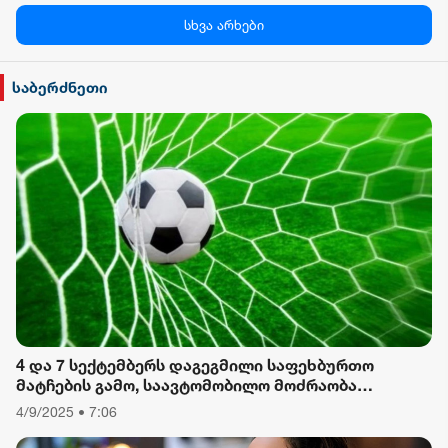
პალიტრა News
სხვა არხები
სილქ უნივერსალი
საბერძნეთი
TV პირველი
ფორმულა
რიონი
4 და 7 სექტემბერს დაგეგმილი საფეხბურთო
მატჩების გამო, საავტომობილო მოძრაობა
შეიზღუდება
4/9/2025 • 7:06