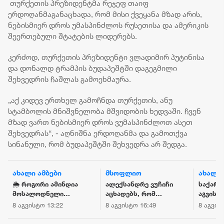
თურქეთის პრეზიდენტმა რეჯეფ თაიფ
ერდოღანმაგანაცხადა, რომ მისი ქვეყანა მზად არის,
ნებისმიერ დროს უმასპინძლოს რუსეთისა და ამერიკის
შეერთებული შტატების ლიდერებს.
კერძოდ, თურქეთის პრეზიდენტი ვლადიმირ პუტინისა
და დონალდ ტრამპის ბუდაპეშტში დაგეგმილი
შეხვედრის ჩაშლას გამოეხმაურა.
„აქ კიდევ ერთხელ გამოჩნდა თურქეთის, ანუ
სტამბოლის მნიშვნელობა მშვიდობის ხედვაში. ჩვენ
მზად ვართ ნებისმიერ დროს ვუმასპინძლოთ ასეთ
შეხვედრას“, - აღნიშნა ერდოღანმა და გამოთქვა
სინანული, რომ ბუდაპეშტში შეხვედრა არ შედგა.
მსოფლიო
ახალი ამბები
მსოფლ
ალექსანდრე ვუჩიჩი
საქართველოში 9-11
კანადაშ
აცხადებს, რომ
აგვისტოს
ხანძრებ
ევროპაში ყველას
მოსალოდნელია
ათასობ
8 აგვისტო 16:49
8 აგვისტო 15:26
8 აგვისტ
არ სურს უკრაინისა
დროგამოშვებით
მოქალა
და დასავლეთ
წვიმა, ზოგან
ევაკუაც