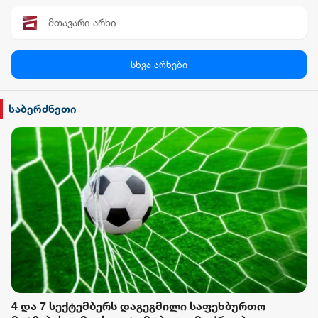
მთავარი არხი
პალიტრა News
სხვა არხები
სილქ უნივერსალი
საბერძნეთი
TV პირველი
ფორმულა
რიონი
4 და 7 სექტემბერს დაგეგმილი საფეხბურთო