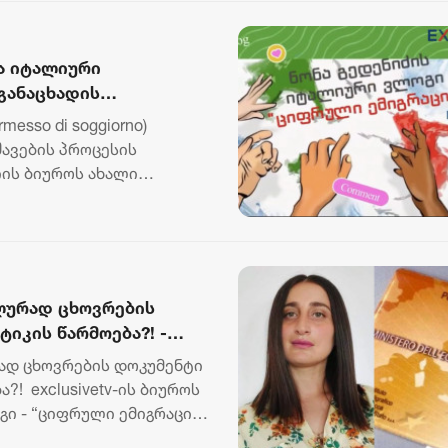
ა იტალიური
განაცხადის
ნლაინ?
esso di soggiorno)
შავების პროცესის
იის ბიუროს ახალი
ლურად ცხოვრების
ტიკის წარმოება?! -
დ ცხოვრების დოკუმენტი
„ბორჯღალოსნებმა“ ჩილეს
„კვარას მიზანი - ოქ
?! exclusivetv-ის ბიუროს
ნაკრები დაამარცხეს
და ჩემპიონთა ლიგის
ი - “ციფრული ემიგრაცია”
მოგება“ - ფრანგული 
18 ივლისი 19:47