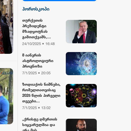
ჰოროსკოპი
სილქ უნივერსალი
თურქეთის
პრეზიდენტი
TV პირველი
მზადყოფნას
გამოთქვამს,
რუსეთისა და აშშ-
24/10/2025 • 16:48
ფორმულა
ის მმართველების
მასპინძლობისთვის
8 იანვრის
ასტროლოგიური
რიონი
პროგნოზი
7/1/2025 • 20:05
ზოდიაქოს ნიშნები,
რომელთათვისაც
2025 წლის პირველი
თვეები
განსაკუთრებით
7/1/2025 • 13:02
წარმატებული
იქნება
„ქრისტე ღმერთის
სიყვარულშია და
არა მის