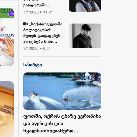
უარყოფაში,
ბიბლიასთან და
7/1/2025 • 11:21
ჯვართან ერთად!“ -
გიორგი ლობჯანიძე
„საქართველოში
შობის
პოლიტიკოსის
დღესასწაულზე
შვილს გაიტაცებენ,
ან იქნება მისი
სიკვდილი... ბანკზე
7/1/2025 • 6:51
თავდასხმა იქნება,
ჩამოვარდება
სპორტი
ვერტმფრენი“ -
გოგა მანიას
წინასწარმეტყველე
ბა
როს ბურთი
ფოთში, ოქროს ტბაზე ევროპისა
FIFA-მ ისტორ
 მესამედ
და აფრიკის ღია
მასშტაბური 
გამოცემა
წყალსათხილამურო
ჩემპიონატიდ