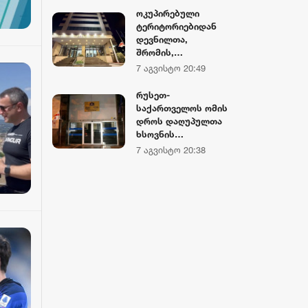
თავდაცვის
ოკუპირებული
სამინისტროში და
ტერიტორიებიდან
თავდაცვის
დევნილთა,
ძალების სამხედრო
შრომის,
ბაზებზე
ჯანმრთელობისა და
7 აგვისტო 20:49
სახელმწიფო
სოციალური დაცვის
დროშები დაეშვა
სამინისტროს
რუსეთ-
შენობაზე
საქართველოს ომის
სახელმწიფო
დროს დაღუპულთა
დროშა დაეშვა
ხსოვნის
პატივსაცემად,
7 აგვისტო 20:38
აფხაზეთის
მთავრობის
შენობაზე
სახელმწიფო
დროშა დაშვებულია