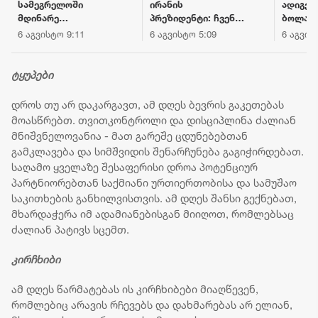
სამეგრელოში
ირანის
ადიგენშ
მდინარე
პრეზიდენტი: ჩვენ
ბოლაჯუ
ხობისწყალში
წინაშე არსებული
მომხდა
6 აგვისტო 9:11
6 აგვისტო 5:09
6 აგვისტ
დედა-შვილი
გარემოებები
შემთხვე
დაიხრჩო - ნაპოვნია
რევოლუციის
ახალგაზ
არასრულწლოვნის
შემდეგ ყველაზე
ემსხვე
ტყუპები
ცხედარი
რთულია, ახლა
ზეწოლა
დროს თუ არ დაკარგავთ, ამ დღეს ბევრის გაკეთებას
მიმართულია
მოასწრებთ. თვითკონტროლი და დისციპლინა ძალიან
იმისკენ, რომ
მნიშვნელოვანია - მათ გარეშე ცდუნებებთან
ხალხს
გამკლავება და სიმშვიდის შენარჩუნება გაგიჭირდებათ.
პროტესტისკენ
საღამო ყველაზე შესაფერისი დროა პოტენციურ
უბიძგონ
პარტნიორებთან საქმიანი ურთიერთობისა და სამუშაო
საკითხების განხილვისთვის. ამ დღეს შანსი გექნებათ,
მხარდაჭერა იმ ადამიანებისგან მიიღოთ, რომლებსაც
ძალიან პატივს სცემთ.
კირჩხიბი
ამ დღეს წარმატებას ის კირჩხიბები მიაღწევენ,
რომლებიც არავის რჩევებს და დახმარებას არ ელიან,