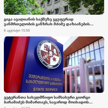
გიგა ავალიანის საქმეზე ჯგუფურად
ჯანმრთელობის განზრახ მძიმე დაზიანების
წაქეზების ფაქტზე ნია იმნაძეს და განსაკუთრებით
6 აგვისტო 15:50
მძიმე დანაშაულის შეუტყობინებლობის ფაქტზე
ანასტასია ბერუაშვილს ბრალდება წარუდგინეს
ვეტერანთა სახელმწიფო სამსახური გიორგი
ბარამიძეს მიმართავს, საჯაროდ მოიხადოს
ბოდიში და უარყოს მის მიერ გავრცელებული,