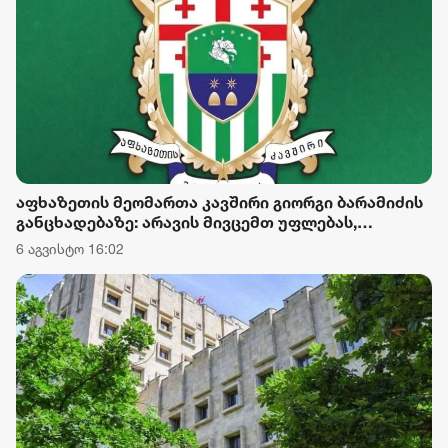
აფხაზეთის მეომართა კავშირი გიორგი ბარამიძის
განცხადებაზე: არავის მივცემთ უფლებას,
ქვეყნისთვის დამაზიანებელი განცხადებებით
6 აგვისტო 16:02
ქართველი მებრძოლების ღირსება შეილახოს და
დაღუპულთა ხსოვნა პოლიტიკური მიზნებისთვის
იქნეს გამოყენებული