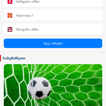
პირველი არხი
რუსთავი 2
მთავარი არხი
პალიტრა News
სხვა არხები
სილქ უნივერსალი
საბერძნეთი
TV პირველი
ფორმულა
რიონი