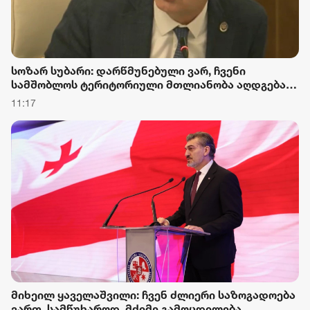
სოზარ სუბარი: დარწმუნებული ვარ, ჩვენი
სამშობლოს ტერიტორიული მთლიანობა აღდგება
და ერთიან საქართველოში მშვიდობიანად
11:17
ვიცხოვრებთ ქართველებიც, აფხაზებიც, ოსებიც და
საქართველოს ყველა მოქალაქე, მიუხედავად
ეროვნებისა
მიხეილ ყაველაშვილი: ჩვენ ძლიერი საზოგადოება
ვართ, სამწუხაროდ, მძიმე გამოცდილება