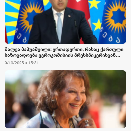
შალვა პაპუაშვილი: ერთადერთი, რასაც ქართული
საზოგადოება ევროკომისიის პრესსპიკერისგან
მოელის, არის ბოდიში ხელისუფლების დამხობის
9/10/2025 • 15:31
მიზნით დაორგანიზებული შეკრების მხარდაჭერის
გამო