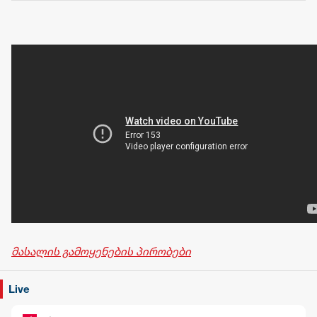
ფედერაციას,
შეწყვიტოს
საქართველოს
ტერიტორიების
უკანონო ოკუპაცია
და მათი
ფაქტობრივი
ანექსიისკენ
მიმართული
ქმედებები
მასალის გამოყენების პირობები
Live