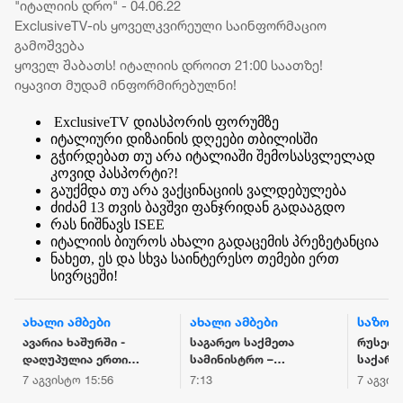
"იტალიის დრო" - 04.06.22
ExclusiveTV-ის ყოველკვირეული საინფორმაციო
გამოშვება
ყოველ შაბათს! იტალიის დროით 21:00 საათზე!
იყავით მუდამ ინფორმირებულნი!
ExclusiveTV დიასპორის ფორუმზე
იტალიური დიზაინის დღეები თბილისში
გჭირდებათ თუ არა იტალიაში შემოსასვლელად
კოვიდ პასპორტი?!
გაუქმდა თუ არა ვაქცინაციის ვალდებულება
ძიძამ 13 თვის ბავშვი ფანჯრიდან გადააგდო
რას ნიშნავს ISEE
იტალიის ბიუროს ახალი გადაცემის პრეზეტანცია
ნახეთ, ეს და სხვა საინტერესო თემები ერთ
სივრცეში!
ახალი ამბები
ახალი ამბები
საზოგ
ავარია ხაშურში -
საგარეო საქმეთა
რუსეთ-
დაღუპულია ერთი
სამინისტრო –
საქარ
ადამიანი
მოვუწოდებთ
ომიდან
7 აგვისტო 15:56
7:13
7 აგვის
რუსეთის
გავიდა