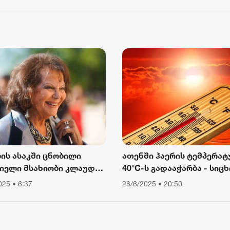
წყებული მქონდა კვება,
დაწესებულებიდან გაექც
2 აგვისტო 16:12
ური მოძრაობა“ - რას
ბს თათა გიორგობიანი
ლის ასაკში ცნობილი
ათენში ჰაერის ტემპერატ
იელი მსახიობი კლაუდია
40°C-ს გადააჭარბა - სიცხ
ინალე გარდაიცვალა
გამო ღია ცის ქვეშ მუშაო
025 • 6:37
28/6/2025 • 20:50
შეიზღუდა