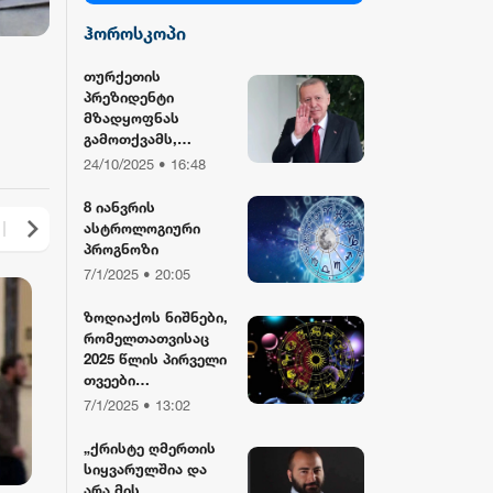
ჰოროსკოპი
სილქ უნივერსალი
თურქეთის
პრეზიდენტი
TV პირველი
მზადყოფნას
გამოთქვამს,
რუსეთისა და აშშ-
24/10/2025 • 16:48
ფორმულა
ის მმართველების
მასპინძლობისთვის
8 იანვრის
ასტროლოგიური
რიონი
პროგნოზი
7/1/2025 • 20:05
ზოდიაქოს ნიშნები,
რომელთათვისაც
2025 წლის პირველი
თვეები
განსაკუთრებით
7/1/2025 • 13:02
წარმატებული
იქნება
„ქრისტე ღმერთის
სიყვარულშია და
არა მის