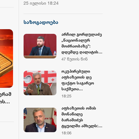
ჩემპიონატის მეორე საშეჯიბრო
დოლარზე მეტი
ა
25 ივლისი 18:24
20 ივლისი 16:38
დღე დასრულდა
CNBC
საზოგადოება
არჩილ გორდულაძე
„ნაციონალურ
მოძრაობაზე“:
დღემდე ღალატის
გზას ადგანან,
47 წუთის წინ
ამიტომ
მნიშვნელოვანია,
ოკუპირებული
რომ
აფხაზეთის დე
საკონსტიტუციო
ფაქტო საგარეო
სასამართლოში
საქმეთა
საქმის განხილვა
ურამ
სამინისტრო:
18:25
დროულად
წარმოადგენს
ის
წარიმართოს და
ზემოქმედების
აფხაზეთის ომის
ბა
მათი
მცდელობას
მონაწილე
მოღალატეობრივი
ქართველი
ბარამიძეს
ნაბიჯები ერთხელ
საზოგადოებისა და
ტყუილში ამხელს:
და სამუდამოდ
პოლიტიკური
ქუთაისის
18:06
სამართლებრივად
ელიტის იმ
იზოლატორში