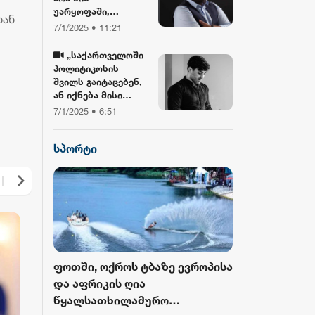
უარყოფაში,
დან
ბიბლიასთან და
7/1/2025 • 11:21
ჯვართან ერთად!“ -
გიორგი ლობჯანიძე
„საქართველოში
შობის
პოლიტიკოსის
დღესასწაულზე
შვილს გაიტაცებენ,
ან იქნება მისი
სიკვდილი... ბანკზე
7/1/2025 • 6:51
თავდასხმა იქნება,
ჩამოვარდება
სპორტი
ვერტმფრენი“ -
გოგა მანიას
წინასწარმეტყველე
ბა
როს ბურთი
ფოთში, ოქროს ტბაზე ევროპისა
FIFA-მ ისტორ
 მესამედ
და აფრიკის ღია
მასშტაბური 
გამოცემა
წყალსათხილამურო
ჩემპიონატიდ