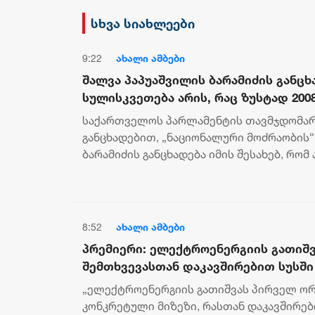
არის ბოდიში ხელისუფლების
დამხობის მიზნით
სხვა სიახლეები
დაორგანიზებული შეკრების
მხარდაჭერის გამო
9:22
ახალი ამბები
შალვა პაპუაშვილის ბარამიძის განცხა
სულისკვეთება არის, რაც ზუსტად 20
PACE-ს რეზოლუციის მხარდაჭერა იყო
საქართველოს პარლამენტის თავმჯდომარ
ქართულ ჯარს „ნაციონალური მოძრაო
განცხადებით, „ნაციონალური მოძრაობის
წარმომადგენლებმა ომის დანაშაული
ბარამიძის განცხადება იმის შესახებ, რომ
ქართველი სამხედროები თითქოს ტყვეებს 
8:52
ახალი ამბები
პრემიერი: ელექტროენერგიის გათიშ
შემთხვევასთან დაკავშირებით სუსში
გამოძიება და ინფორმაციას მოგვია
„ელექტროენერგიის გათიშვას პირველ ორ
წარვუდგენთ საზოგადოებას, მესამე 
კონკრეტული მიზეზი, რასთან დაკავშირე