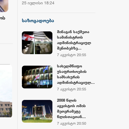
ჩემპიონატის მეორე საშეჯიბრო
დოლარზე მეტი
25 ივლისი 18:24
20 ივლისი 16:38
დღე დასრულდა
CNBC
ოს
სოზარ სუბარი 2008 წლის
სოზარ სუბარ
საზოგადოება
აგვისტოს ომზე: დღეს, როდესაც
ვარ, ჩვენი ს
ერთი
ვუყურებთ, როგორ იქცევიან
ტერიტორიულ
შინაგან საქმეთა
60 წუთის წინ
11:17
სამინისტროს
ბისა
საქართველოში მოქმედი
აღდგება და 
ადმინისტრაციულ
ობის
უცხოური აგენტურა და მათი
საქართველოშ
შენობებზე
ა
პატრონები, ნათლად ჩანს, რომ
ვიცხოვრებთ 
სახელმწიფო
7 აგვისტო 20:55
იმის
მაშინ იყო დაკვეთა
აფხაზებიც, ო
დროშები
დაშვებულია
საქართველოს
სახელმწიფო
უსაფრთხოების
მიუხედავად 
სამსახურის
ადმინისტრაციულ
შენობებზე
7 აგვისტო 20:55
სახელმწიფო
დროშები
2008 წლის
დაშვებულია
აგვისტოს ომის
მეთვრამეტე
წლისთავთან
დაკავშირებით,
7 აგვისტო 20:50
საქართველოს