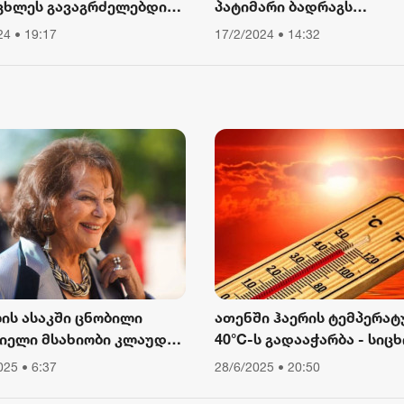
ცხლეს გავაგრძელებდი
პატიმარი ბადრაგს
ა, ვიწექი 6 თვე,
სამედიცინო
24 • 19:17
17/2/2024 • 14:32
წყებული მქონდა კვება,
დაწესებულებიდან გაექც
ური მოძრაობა“ - რას
ბს თათა გიორგობიანი
ლის ასაკში ცნობილი
ათენში ჰაერის ტემპერატ
იელი მსახიობი კლაუდია
40°C-ს გადააჭარბა - სიცხ
ინალე გარდაიცვალა
გამო ღია ცის ქვეშ მუშაო
025 • 6:37
28/6/2025 • 20:50
შეიზღუდა