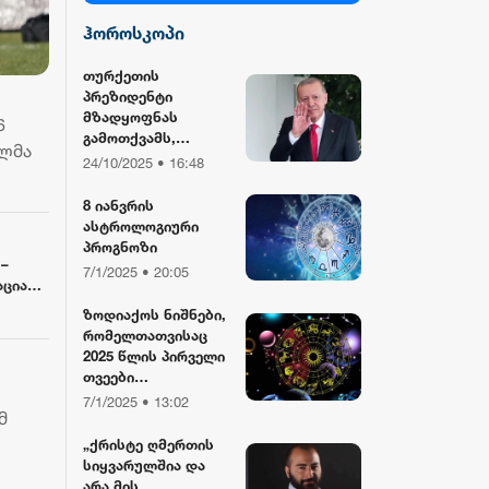
ჰოროსკოპი
სილქ უნივერსალი
თურქეთის
პრეზიდენტი
TV პირველი
მზადყოფნას
6
გამოთქვამს,
ილმა
რუსეთისა და აშშ-
24/10/2025 • 16:48
ფორმულა
ის მმართველების
მასპინძლობისთვის
8 იანვრის
ასტროლოგიური
რიონი
პროგნოზი
 –
7/1/2025 • 20:05
ციას,
ზოდიაქოს ნიშნები,
ცია და
რომელთათვისაც
ნ
2025 წლის პირველი
თვეები
განსაკუთრებით
7/1/2025 • 13:02
მ
წარმატებული
იქნება
„ქრისტე ღმერთის
სიყვარულშია და
არა მის