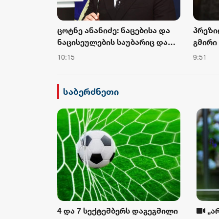
ი: ჩვენ
ცოტნე ანანიძე: ნაცებისა და
პრეზი
ბა ვართ,
ნაცისეულების საუბარიც და
გმირი
მოქმედებაც, ომსა და
ჩვენგ
10:15
9:51
არეთ და
მშვიდობაზე, მუდმივად
როგორ
ომის
საქართველოს აზიანებდა და
საქარ
დღეს
კვლავაც აზიანებს
ქართვ
საბერძნეთი
იერებულია
და პა
ხსოვნ
4 და 7 სექტემბერს დაგეგმილი
„ა