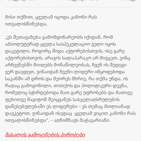
დედა-შვილი
შემთხვევას
მინისტ
დაიხრჩო - ნაპოვნია
ახალგაზრდა კაცი
ეკონომ
არასრულწლოვნის
ემსხვერპლა
მდგრა
მისი თქმით, ყველამ იცოდა კანონი რას
ცხედარი
განვით
ითვალისწინებდა.
მინისტ
ბათუმშ
„ეს შეთავაზება გამომდინარეობს იქიდან, რომ
მნიშვნ
აბსოლუტურად ყველა სასპეკულაციო ველი იყოს
ინფრა
დაკეტილი, როგორც შიდა აქტორებისთვის, ისე გარე
პროექტ
აქტორებისთვის. არავის სალაპარაკო არ მივცეთ, ვინც
არჩევნებში მიიღებს მონაწილეობას, ჩვენ ის შედეგი
ვერ დავდეთ, ვინაიდან ჩვენი ლიდერი იმყოფებოდა
საკანში ამ დროს და მეორეს მხრივ, რა თქმა უნდა, ის
რაღაც გამოგონილი, თითქოს და პოლიტიკური დევნა,
რომელიც სჭირდებოდა მათ გარე უფროსებს და მათივე
ფეხითვე მაგიტომ შეიყვანეს სასჯელაღსრულების
დაწესებულებაში ეს ლიდერები - ეს თემაც მთლიანად
დავკეტოთ, ვინაიდან ისედაც ყველამ ვიცით კანონი რას
ითვალისწინებდა“, - აღნიშნავს მაჭავარიანი.
მასალის გამოყენების პირობები