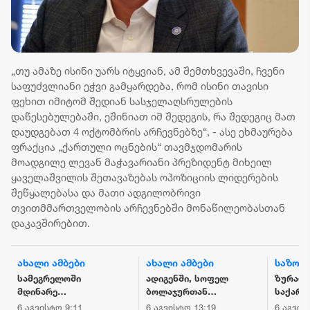
„თუ ამაზე ისინი უარს იტყვიან, ამ შემთხვევაში, ჩვენი
საფუძვლიანი ეჭვი გამყარდება, რომ ისინი თავისი
ფეხით იმიტომ შედიან სასჯელაღსრულების
დაწესებულებაში, ეშინიათ იმ შედეგის, რა შედეგიც მათ
დაუდგებათ 4 ოქტომბრის არჩევნებზე“, - ასე ეხმაურება
ფრაქცია „ქართული ოცნების“ თავმჯდომარის
მოადგილე ლევან მაჭავარიანი პრეზიდენტ მიხეილ
ყაველაშვილის შეთავაზებას ოპოზიციის ლიდერების
შეწყალებასა და მათი ადგილობრივი
თვითმმართველობის არჩევნებში მონაწილეობასთან
დაკავშირებით.
ახალი ამბები
ახალი ამბები
საზოგ
სამეგრელოში
ადიგენში, სოფელ
ზურაბ 
მდინარე
ბოლაჯურთან
საქარ
ხობისწყალში
მომხდარ
პრემიე
6 აგვისტო 9:11
6 აგვისტო 13:19
6 აგვის