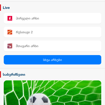
Live
პირველი არხი
რუსთავი 2
მთავარი არხი
პალიტრა News
სხვა არხები
სილქ უნივერსალი
საბერძნეთი
TV პირველი
ფორმულა