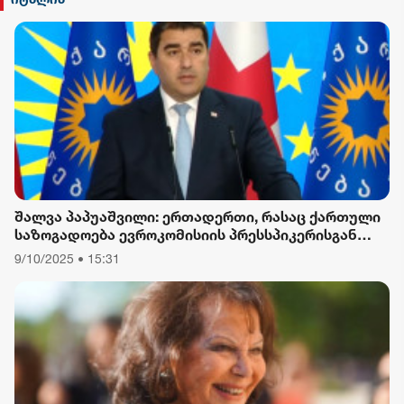
შალვა პაპუაშვილი: ერთადერთი, რასაც ქართული
საზოგადოება ევროკომისიის პრესსპიკერისგან
მოელის, არის ბოდიში ხელისუფლების დამხობის
9/10/2025 • 15:31
მიზნით დაორგანიზებული შეკრების მხარდაჭერის
გამო