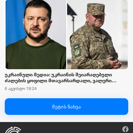
სააგენტოების მიერ არის წაღებული და ყველა
ქართველს მკვლელს უწოდებენ
უკრაინული მედია: უკრაინის შეიარაღებული
ძალების ყოფილი მთავარსარდალი, ვალერი
ზალუჟნი პოლიტიკური ლიდერებისადმი ნდობის
6 აგვისტო 19:24
რეიტინგს სათავეში უდგას - ვოლოდიმირ
ზელენსკი აღნიშნულ რეიტინგში მეექვსე პოზიციას
იკავებს
მეტის ნახვა