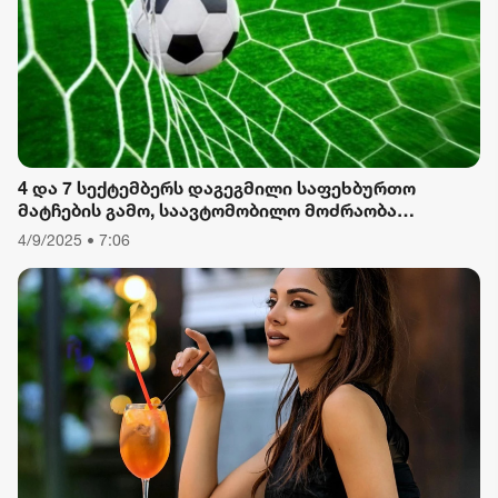
ფორმულა
რიონი
4 და 7 სექტემბერს დაგეგმილი საფეხბურთო
მატჩების გამო, საავტომობილო მოძრაობა
შეიზღუდება
4/9/2025 • 7:06