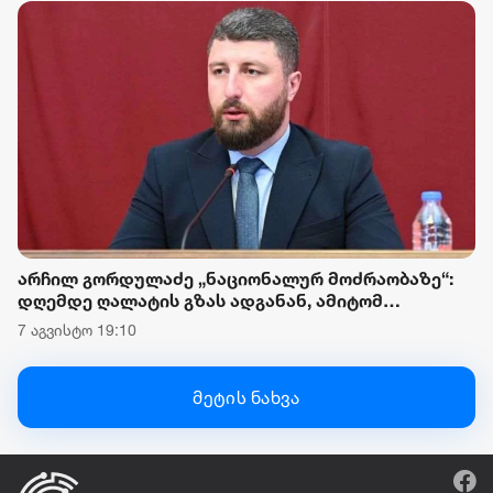
არჩილ გორდულაძე „ნაციონალურ მოძრაობაზე“:
დღემდე ღალატის გზას ადგანან, ამიტომ
მნიშვნელოვანია, რომ საკონსტიტუციო
7 აგვისტო 19:10
სასამართლოში საქმის განხილვა დროულად
წარიმართოს და მათი მოღალატეობრივი ნაბიჯები
ერთხელ და სამუდამოდ სამართლებრივად
მეტის ნახვა
შეფასდეს