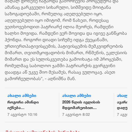
მაღალ დონეზე ჩატარდა გამორჩევის პროცედურა და
ამანაც გარკვეული სიხარული, სიმშვიდე მოიტანა
საზოგადოებაში, რომელიც აღელვებული იყო.
აღელვებული იყო იმიტომ, რომ ნახეთ, როდესაც
ვეთხოვებოდით პატრიარქ ილია მეორეს, რამდენი
ხალხი მოვიდა. რამდენი ვერ მოვიდა და იგივე განწყობა
ჰქონდა. როგორი დიადი სიჩუმე იდგა ქვეყანაში,
ურთიერთპატივისცემის, პატივისცემის მემკვიდრეობის
მიმართ, თვითმყოფადობის მიმართ, რწმენის, ეკლესიის
მიმართ და ეს სულისკვეთება გამოიხატა იმ პროცესში,
რომელმაც საბოლოო ჯამში პატრიარქის გვირგვინი
დაადგა აწ უკვე შიო მესამეს, რასაც ვულოცავ. ასეთ
გამორჩეულობას“, - აღნიშნა მან.
ახალი ამბები
ახალი ამბები
ახალი 
როგორი ამინდი
2026 წლის ივლისის
ავარია 
იქნება
მდგომარეობით
დაღუპუ
საქართველოს
საქართველოს
ადამია
7 აგვისტო 10:16
7 აგვისტო 8:02
7 აგვის
ქალაქებში 7
მთლიანი
აგვისტოს
საერთაშორისო
რეზერვები 7.5