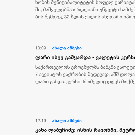
ხო­ბის მუ­ნი­ცი­პა­ლი­ტე­ტის სო­ფელ ქა­რი­ა­ტა
ში, მაშ­ვე­ლებ­მა ორ­დღი­ა­ნი უწყვე­ტი სამ­ძ
ბის შემ­დეგ, 32 წლის ქა­ლის ცხე­და­რი იპო­ვე
13:09
ახალი ამბები
ლარი ისევ გამყარდა - ვალუტის კურს
საქართველოს ეროვნულმა ბანკმა ვალუტის
7 აგვისტოს ვაჭრობის შედეგად, აშშ დოლა
ლარი გახდა. კურსი, რომელიც დღეს მოქმე
გაუფასურდა ევრო, რო...
12:19
ახალი ამბები
კახა ლაბუჩიძე: ისნის რაიონში, მეტ