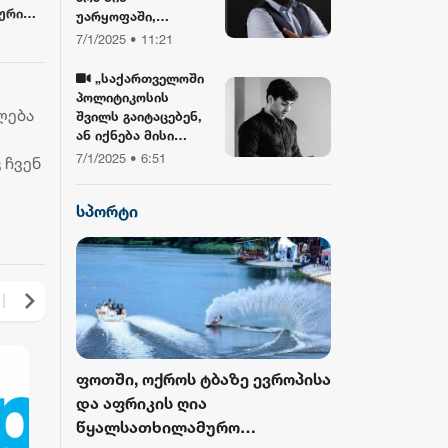
ური
უარყოფაში,
ური
ბიბლიასთან და
7/1/2025 • 11:21
ის
ჯვართან ერთად!“ -
გიორგი ლობჯანიძე
„საქართველოში
შობის
პოლიტიკოსის
დღესასწაულზე
ლება
შვილს გაიტაცებენ,
ან იქნება მისი
სიკვდილი... ბანკზე
7/1/2025 • 6:51
 ჩვენ
თავდასხმა იქნება,
ჩამოვარდება
სპორტი
ვერტმფრენი“ -
გოგა მანიას
წინასწარმეტყველე
ბა
როს ბურთი
ფოთში, ოქროს ტბაზე ევროპისა
FIFA-მ ისტორ
 მესამედ
და აფრიკის ღია
მასშტაბური 
გამოცემა
წყალსათხილამურო
ჩემპიონატიდ