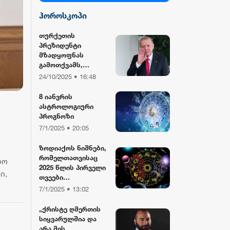
ჰოროსკოპი
სილქ უნივერსალი
თურქეთის
პრეზიდენტი
TV პირველი
მზადყოფნას
გამოთქვამს,
რუსეთისა და აშშ-
24/10/2025 • 16:48
ფორმულა
ის მმართველების
მასპინძლობისთვის
8 იანვრის
ასტროლოგიური
რიონი
პროგნოზი
7/1/2025 • 20:05
ზოდიაქოს ნიშნები,
რომელთათვისაც
ლო
2025 წლის პირველი
ი,
თვეები
განსაკუთრებით
7/1/2025 • 13:02
წარმატებული
იქნება
„ქრისტე ღმერთის
სიყვარულშია და
არა მის