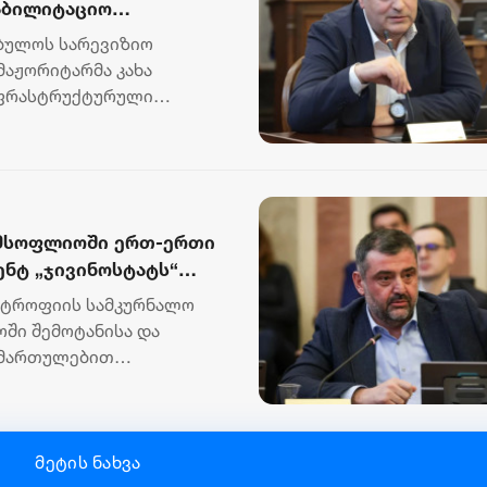
ეაბილიტაციო
ბულოს სარევიზიო
მაჟორიტარმა კახა
ნფრასტრუქტურული
აბუჩიძ...
ა მსოფლიოში ერთ-ერთი
ენტ „ჯივინოსტატს“
 დანერგავს
სტროფიის სამკურნალო
ში შემოტანისა და
იმართულებით
ნიშნულის თაო...
მეტის ნახვა