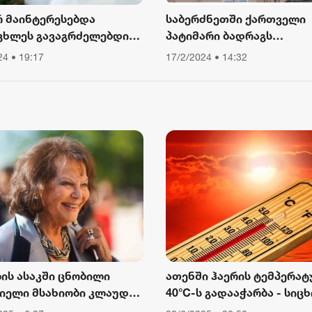
რ მაინტერესებდა
საბერძნეთში ქართველი
ცხლეს გავაგრძელებდი
პატიმარი ბადრაგს
ა, ვიწექი 6 თვე,
სამედიცინო
24 • 19:17
17/2/2024 • 14:32
წყებული მქონდა კვება,
დაწესებულებიდან გაექც
ური მოძრაობა“ - რას
ბს თათა გიორგობიანი
ლის ასაკში ცნობილი
ათენში ჰაერის ტემპერატ
იელი მსახიობი კლაუდია
40°C-ს გადააჭარბა - სიცხ
ინალე გარდაიცვალა
გამო ღია ცის ქვეშ მუშაო