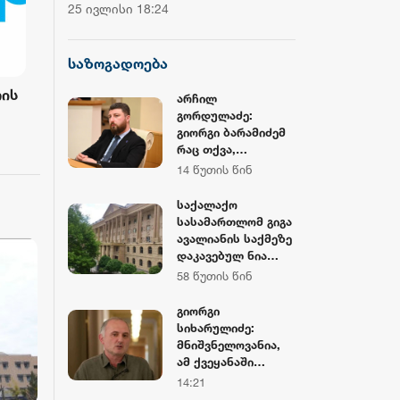
ჩემპიონატის მეორე საშეჯიბრო
დოლარზე მეტი
25 ივლისი 18:24
20 ივლისი 16:38
დღე დასრულდა
CNBC
საზოგადოება
ი
ავარია ხაშურში - დაღუპულია
საქალაქო სა
არჩილ
აპირ
ერთი ადამიანი
ავალიანის სა
გორდულაძე:
გიორგი ბარამიძემ
ატია
ნია იმნაძეს 
44 წუთის წინ
58 წუთის წინ
რაც თქვა,
ბერუაშვილს 
პირდაპირ ქვეყნის
14 წუთის წინ
ღონისძიების 
ინტერესების
ღალატია
შეუფარდა
საქალაქო
სასამართლომ გიგა
ავალიანის საქმეზე
დაკავებულ ნია
იმნაძეს და
58 წუთის წინ
ანასტასია
ბერუაშვილს
გიორგი
აღკვეთის
სიხარულიძე:
ღონისძიების სახით
მნიშვნელოვანია,
პატიმრობა
ამ ქვეყანაში
შეუფარდა
სიტყვის
14:21
თავისუფლება