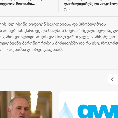
რთველოს მთლიანი
ფალსიფიცირებული ალკოჰოლ
აშორისო რეზერვები 7.5
სასმელებისა და ყალბი აქციზ
7:14
არდ აშშ დოლარს აჭარბებს
მარკების დამზადება-გასაღებ
ფაქტზე 3 პირი დააკავა
ს. თუ ისინი ხედავენ საკითხებსა და პრობლემებს
ს არსებობს ქართველი ხალხის მიერ არჩეული ხელისუფ
ად ვართ დიალოგისთვის და მზად ვართ ყველა არსებული
ფლებიანი პარტნიორობის პირობებში და რა ისე, როგორც
“, - აღნიშნა გიორგი გაბუნიამ.
„ბორჯღალოსნებმა“ ჩილეს
„კვარას მიზანი - ოქ
ნაკრები დაამარცხეს
და ჩემპიონთა ლიგის
მოგება“ - ფრანგული 
18 ივლისი 19:47