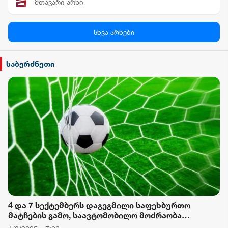
მთავარი არხი
პალიტრა News
სხვა არხები
სილქ უნივერსალი
საბერძნეთი
TV პირველი
ფორმულა
რიონი
4 და 7 სექტემბერს დაგეგმილი საფეხბურთო
მატჩების გამო, საავტომობილო მოძრაობა
შეიზღუდება