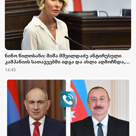
ნინო წილოსანი: მიშა მშვილდაძე ანტირუსული
კამპანიის სათავეებში იდგა და ახლა აღმოჩნდა,
რომ პირდაპირ რუსეთის მოქალაქეებისგან აქვს
14:45
სარგებელი - ამ ამორალური ადამიანების დღის
წესრიგით წლებია ოპოზიციის პოლიტიკა იქმნებოდ