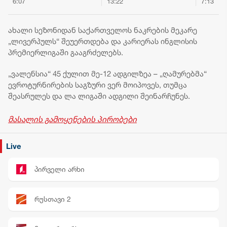
6:07
13:22
7:13
საქართველოს
უახლესი პროგნოზი
რუსეთი
თავდაცვის
ქალაქების
ფედერა
სამინისტროში
მიხედვით
შეწყვი
ახალი სეზონიდან საქართველოს ნაკრების მეკარე
სახელმწიფო
საქარ
„ლივერპულს“ შეუერთდება და კარიერას ინგლისის
დროშები დაეშვა
ტერიტო
პრემიერლიგაში გააგრძელებს.
უკანონ
და მათ
„ვალენსია“ 45 ქულით მე-12 ადგილზეა – „ღამურებმა“
ფაქტობ
ევროტურნირების საგზური ვერ მოიპოვეს, თუმცა
ანექსი
შეასრულეს და ლა ლიგაში ადგილი შეინარჩუნეს.
მიმარ
ქმედებ
მასალის გამოყენების პირობები
Live
პირველი არხი
რუსთავი 2