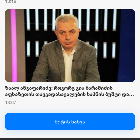
13:16
რომ ოდესმე მისი ექსმეუღლის, ნაცჯალათ ერეკლე
კოდუას ხანა დადგება საქართველოში
ზაალ ანჯაფარიძე: როგორც გია ბარამიძის
აფხაზეთის თავგადასავალების საპნის ბუშტი და
მითი გასკდა, ზუსტად ასე გასკდა მიშა
13:07
მშვილდაძის ვითომ რუსეთთან მებრძოლის მითი
მეტის ნახვა