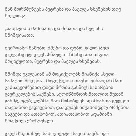
თავდაცვის
ქალაქების
ფედერა
სამინისტროში
მიხედვით
შეწყვი
მან მორწმუნეებს პეტრესა და პავლეს ხსენების დღე
სახელმწიფო
საქარ
მიულოცა.
დროშები დაეშვა
ტერიტო
უკანონ
„სახელითა მამისათა და ძისათა და სულისა
და მათ
წმინდისათა.
ფაქტობ
ანექსი
ძვირფასო მამებო, ძმებო და დებო, გილოცავთ
მიმარ
ქმედებ
დღევანდელ დღესასწაულს - წმინდათა თავთა
მოციქულთა, პეტრესა და პავლეს ხსენებას.
წმინდა ეკლესიამ ამ მოციქულებს მიანიჭა ასეთი
საპატიო წოდება - მოციქულთა თავნი, ვინაიდან მათ
განსაკუთრებით დიდი შრომა გასწიეს სახარების
გავრცელების საქმეში. სულიწმინდის მადლით მუდამ
განმტკიცებულებმა, მათ მოხიბლეს ადამიანთა გულები
თავიანთი ქადაგებით, დაადუმეს იმჟამინდელ ბრძენთა
ბაგეები და ათასობით, ათიათასობით ადამიანი
მოაქციეს ქრისტესკენ.
დღეს წაკითხულ სამოციქულო საკითხავში იყო