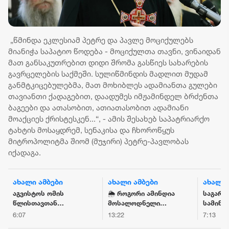
„წმინდა ეკლესიამ პეტრე და პავლე მოციქულებს
მიანიჭა საპატიო წოდება - მოციქულთა თავნი, ვინაიდან
მათ განსაკუთრებით დიდი შრომა გასწიეს სახარების
გავრცელების საქმეში. სულიწმინდის მადლით მუდამ
განმტკიცებულებმა, მათ მოხიბლეს ადამიანთა გულები
თავიანთი ქადაგებით, დაადუმეს იმჟამინდელ ბრძენთა
ბაგეები და ათასობით, ათიათასობით ადამიანი
მოაქციეს ქრისტესკენ...“, - ამის შესახებ საპატრიარქო
ტახტის მოსაყდრემ, სენაკისა და ჩხოროწყუს
მიტროპოლიტმა შიომ (მუჯირი) პეტრე-პავლობას
იქადაგა.
ახალი ამბები
ახალი ამბები
ახალი 
აგვისტოს ომის
🌦️ როგორი ამინდია
საგარე
წლისთავთან
მოსალოდნელი
სამინი
დაკავშირებით,
საქართველოში —
მოვუწ
6:07
13:22
7:13
საქართველოს
უახლესი პროგნოზი
რუსეთი