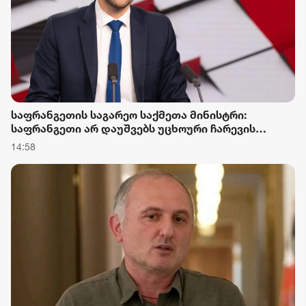
საფრანგეთის საგარეო საქმეთა მინისტრი:
საფრანგეთი არ დაუშვებს უცხოური ჩარევის
არცერთ მცდელობას საკუთარ დემოკრატიულ
14:58
დებატებში, მით უმეტეს, საარჩევნო პროცესებში -
ეს ყოველივე ფრანგი ხალხის ექსკლუზიური და
ხელშეუხებელი უფლებაა