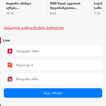
როგორი ამინდი
2026 წლის ივლისის
საგამო
იქნება
მდგომარეობით
სამსახ
საქართველოს
საქართველოს
ფალსი
10:16
8:02
7:14
ქალაქებში 7
მთლიანი
ალკოჰ
აგვისტოს
საერთაშორისო
სასმელ
რეზერვები 7.5
ყალბი 
მასალის გამოყენების პირობები
მილიარდ აშშ
მარკებ
დოლარს აჭარბებს
დამზად
გასაღე
Live
პირი დ
პირველი არხი
რუსთავი 2
მთავარი არხი
პალიტრა News
სხვა არხები