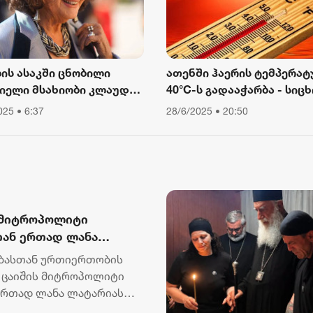
ლის ასაკში ცნობილი
ათენში ჰაერის ტემპერატ
იელი მსახიობი კლაუდია
40°C-ს გადააჭარბა - სიცხ
ინალე გარდაიცვალა
გამო ღია ცის ქვეშ მუშაო
025 • 6:37
28/6/2025 • 20:50
შეიზღუდა
ს მიტროპოლიტი
თან ერთად ლანა
ჯახს მიუსამძიმრა და
ებასთან ურთიერთობის
ვიდი აღავლინა
ა ცაიშის მიტროპოლიტი
ერთად ლანა ლატარიას
..