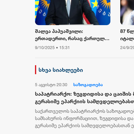
შალვა პაპუაშვილი:
87 წ
ერთადერთი, რასაც ქართული
იტალ
საზოგადოება ევროკომისიის
კარდ
9/10/2025 • 15:31
24/9/2
პრესსპიკერისგან მოელის,
არის ბოდიში ხელისუფლების
დამხობის მიზნით
სხვა სიახლეები
დაორგანიზებული შეკრების
მხარდაჭერის გამო
5 აგვისტო 20:30
საზოგადოება
საპატრიარქო: ზუგდიდისა და ცაიში
გერასიმე ეპარქიის სამღვდელოებას
ლატარიას სახლში იმყოფებოდა, მის ო
საქართველოს საპატრიარქოს საზოგადო
გარდაცვლილის სულის საოხად პანაშ
სამსახურის ინფორმაციით, ზუგდიდისა დ
გერასიმე ეპარქიის სამღვდელოებასთან 
სახლში იმყოფებოდა. მათივე ინფორმაციი.