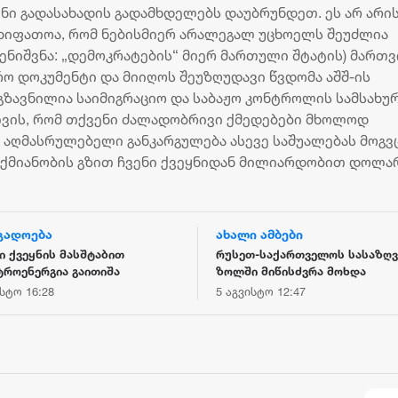
ინი გადასახადის გადამხდელებს დაუბრუნდეთ. ეს არ არი
ხიფათოა, რომ ნებისმიერ არალეგალ უცხოელს შეუძლია
ენიშვნა: „დემოკრატების“ მიერ მართული შტატის) მართვ
რო დოკუმენტი და მიიღოს შეუზღუდავი წვდომა აშშ-ის
 გზავნილია საიმიგრაციო და საბაჟო კონტროლის სამსახუ
თვის, რომ თქვენი ძალადობრივი ქმედებები მხოლოდ
 აღმასრულებელი განკარგულება ასევე საშუალებას მოგვც
ქმიანობის გზით ჩვენი ქვეყნიდან მილიარდობით დოლა
გადოება
ახალი ამბები
 ქვეყნის მასშტაბით
რუსეთ-საქართველოს სასაზღ
ტროენერგია გაითიშა
ზოლში მიწისძვრა მოხდა
ისტო 16:28
5 აგვისტო 12:47
„ბორჯღალოსნებმა“ ჩილეს
„კვარას მიზანი - ოქ
ნაკრები დაამარცხეს
და ჩემპიონთა ლიგის
მოგება“ - ფრანგული 
18 ივლისი 19:47