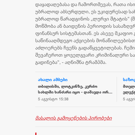
დაყადაღებასა და ჩამორთმევას, რათა ის
უბრალოდ აბსურდული, ეს უკიდურესად სა
უბრალოდ წარადგინოს „ლურჯი შტატის“ (შ
მოწმობა ან ბაიდენის პერიოდის სასაზღვ
ფინანსურ სისტემასთან. ეს ასევე მკაფიო
საწინააღმდეგო აქციების მონაწილეების
აძლიერებს ჩვენს გადაწყვეტილებას. ჩემი
შევაჩეროთ ყოველგვარი კრიმინალური სა
გადინება“, - აღნიშნა ტრამპმა.
ახალი ამბები
საზო
 ზრდის
თბილისში, ლოტკინზე, კერძო
მთელი
ა ჩვენი
სახლში ხანძარი იყო - დაშავდა ორი
ელექ
გასულ თვეში
ადამიანი
5 აგვისტო 15:38
5 აგვ
შეადგინა 7.1
სტორიული
იურ ჭრილში
მასალის გამოყენების პირობები