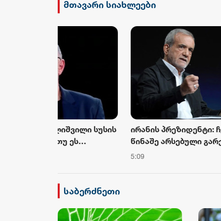
მთავარი სიახლეები
ილი სუსის
ირანის პრეზიდენტი: ჩვენ
გიგა 
ეს
წინაშე არსებული გარემოებები
სახელ
სტურდება,
რევოლუციის შემდეგ ყველაზე
სამარ
5:09
5 აგვის
ა უბრალოდ
რთულია, ახლა ზეწოლა
სამარ
მიმართულია იმისკენ, რომ
ან
ხალხს პროტესტისკენ უბიძგონ
საბერძნეთი