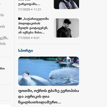
ს
უარყოფაში,
ბიბლიასთან და
7/1/2025 • 11:21
ჯვართან ერთად!“ -
ის
გიორგი ლობჯანიძე
„საქართველოში
შობის
პოლიტიკოსის
რის
დღესასწაულზე
შვილს გაიტაცებენ,
ან იქნება მისი
სიკვდილი... ბანკზე
ემს,
7/1/2025 • 6:51
თავდასხმა იქნება,
რის
ჩამოვარდება
სპორტი
ვერტმფრენი“ -
გოგა მანიას
წინასწარმეტყველე
ბა
ვრო
როს ბურთი
ფოთში, ოქროს ტბაზე ევროპისა
FIFA-მ ისტორ
 მესამედ
და აფრიკის ღია
მასშტაბური 
გამოცემა
წყალსათხილამურო
ჩემპიონატიდ