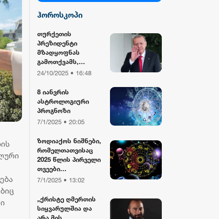
ჰოროსკოპი
სილქ უნივერსალი
თურქეთის
პრეზიდენტი
TV პირველი
მზადყოფნას
გამოთქვამს,
რუსეთისა და აშშ-
24/10/2025 • 16:48
ფორმულა
ის მმართველების
მასპინძლობისთვის
8 იანვრის
ასტროლოგიური
რიონი
პროგნოზი
7/1/2025 • 20:05
ზოდიაქოს ნიშნები,
ბის
რომელთათვისაც
ალური
2025 წლის პირველი
თვეები
ება
განსაკუთრებით
7/1/2025 • 13:02
წარმატებული
ებიც
იქნება
„ქრისტე ღმერთის
ლი
სიყვარულშია და
არა მის