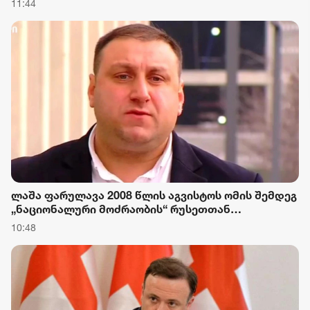
11:44
შექმნას და მნიშვნელოვან ინვესტიციას თბილისის
მომავალში
ლაშა ფარულავა 2008 წლის აგვისტოს ომის შემდეგ
„ნაციონალური მოძრაობის“ რუსეთთან
მიმართებით რიტორიკაზე: არა მხოლოდ მკაცრი,
10:48
საქართველო იცავდა ჩვენი ქვეყნის ღირსებას და
ტერიტორიულ მთლიანობას ყველა ასპარეზზე