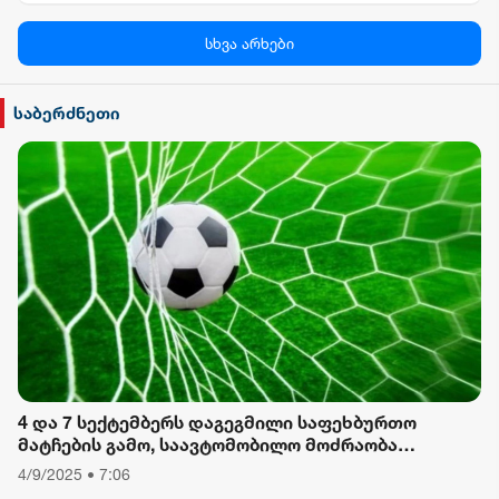
პალიტრა News
სხვა არხები
სილქ უნივერსალი
საბერძნეთი
TV პირველი
ფორმულა
რიონი
4 და 7 სექტემბერს დაგეგმილი საფეხბურთო
მატჩების გამო, საავტომობილო მოძრაობა
შეიზღუდება
4/9/2025 • 7:06