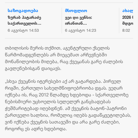
საზოგადოება
მსოფლიო
ახალი 
ზურაბ პატარაძე
ჯეი დი ვენსი:
2026 წ
საქართველოს
ირანთან
მდგომ
პრემიერ-
სამშვიდობო
საქარ
6 აგვისტო 14:53
6 აგვისტო 14:23
8:02
მინისტრთან და
მოლაპარაკებები
მთლია
ეკონომიკისა და
რთული იქნება და
საერთ
მდგრადი
დროს მოითხოვს
რეზერვე
თბილისის მერის თქმით, აგენტურული ქსელის
განვითარების
მილიარ
წარმომადგენლებს არ მიეცემათ არჩევნებში
მინისტრთან ერთად
დოლარს
მონაწილეობის მიღება, რაც ქვეყანას გარე ძალების
ბათუმში
გავლენებისგან დაიცავს.
მნიშვნელოვან
ინფრასტრუქტურულ
„სხვა ქვეყნის იტერესები აქ არ გატარდება. პირველ
პროექტებს გაეცნო
რიგში, ქართული სახელმწიფოებრიობა დგას. ვეღარ
იქნება ის, რაც 2012 წლამდე ხდებოდა - სქართველოზე
ნებისმიერი უცხოელის სულელურ განცხადებას
ჭეშმარიტებად იღებდნენ. ამ ქვეყნის ბატონ-პატრონი
ქართველი ხალხია, რომელიც იღებს გადაწყვეტილებას,
ვინ იქნება ქვეყნის სათავეში და არა გარე ძალები,
როგორც ეს ადრე ხდებოდა.