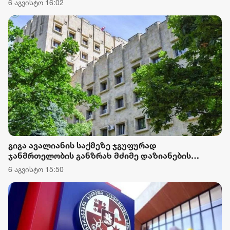
6 აგვისტო 16:02
ქართველი მებრძოლების ღირსება შეილახოს და
დაღუპულთა ხსოვნა პოლიტიკური მიზნებისთვის
იქნეს გამოყენებული
გიგა ავალიანის საქმეზე ჯგუფურად
ჯანმრთელობის განზრახ მძიმე დაზიანების
წაქეზების ფაქტზე ნია იმნაძეს და განსაკუთრებით
6 აგვისტო 15:50
მძიმე დანაშაულის შეუტყობინებლობის ფაქტზე
ანასტასია ბერუაშვილს ბრალდება წარუდგინეს