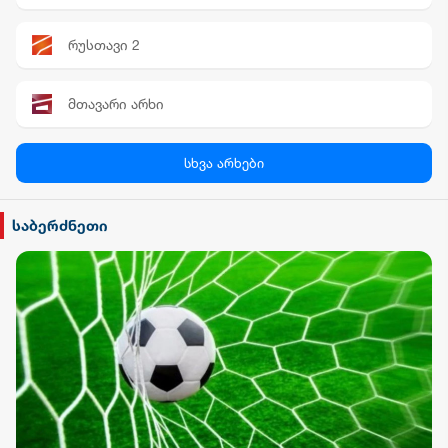
რუსთავი 2
მთავარი არხი
პალიტრა News
სხვა არხები
სილქ უნივერსალი
საბერძნეთი
TV პირველი
ფორმულა
რიონი