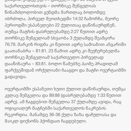
ცხედარი
რთულია, ახლა
საქართველოსთვის – თორნიკე შენგელიას
ზეწოლა
წინამძღოლობით გუნდმა მართლაც ბოლომდე
მიმართულია
იბრძოლა. პირველ მეოთხედში 14:32 ჩამორჩა, მეორე
იმისკენ, რომ
პერიოდში ესპანელები 22 ქულითაც დაწინაურდნენ,
ხალხს
თუმცა მატჩის დასრულებამდე 2:27 წუთით ადრე
პროტესტისკენ
უბიძგონ
თორნიკე შენგელიამ სხვაობა 3 ქულამდე შეამცირა
76:79. მარკიზ რიდმა კი წუთით ადრე სამიანით ანგარიში
გაათანაბრა – 81:81. 23 წამით ადრე კი შეუჩერებელმა
თორნიკე შენგელიამ საქართველო პირველად
დააწინაურა – 83:81. ბოლო წამებზე ჰაიმე პრადილამ
ფარქვეშიდან ორქულიანი ჩააგდო და მატჩი ოვერტაიმში
გადავიდა.
ოვერტაიმში ესპანეთი ხუთი ქულით დაწინაურდა, თუმცა
კვლავ შენგელია და 89:88 (დასრულებამდე 1:33 წუთით
ადრე). ამ ჩაგდებით შენგელია 37 ქულამდე ავიდა, რაც
ოფიციალურ მატჩებში საქართველოს ნაკრების
რეკორდია. მანამდე 36-36 ქულა ზაზა ფაჩულიასა და
მაიკლ დიქსონს ჰქონდათ ჩაგდებული.