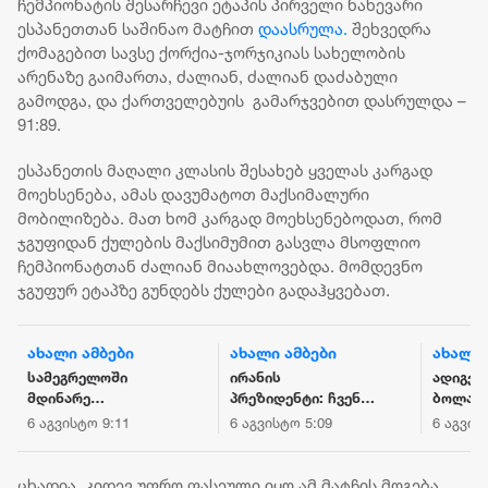
ჩემპიონატის შესარჩევი ეტაპის პირველი ნახევარი
ესპანეთთან საშინაო მატჩით
დაასრულა.
შეხვედრა
ქომაგებით სავსე ქორქია-ჯორჯიკიას სახელობის
არენაზე გაიმართა, ძალიან, ძალიან დაძაბული
გამოდგა, და ქართველებუის გამარჯვებით დასრულდა –
91:89.
ესპანეთის მაღალი კლასის შესახებ ყველას კარგად
მოეხსენება, ამას დავუმატოთ მაქსიმალური
მობილიზება. მათ ხომ კარგად მოეხსენებოდათ, რომ
ჯგუფიდან ქულების მაქსიმუმით გასვლა მსოფლიო
ჩემპიონატთან ძალიან მიაახლოვებდა. მომდევნო
ჯგუფურ ეტაპზე გუნდებს ქულები გადაჰყვებათ.
ახალი ამბები
ახალი ამბები
ახალი 
სამეგრელოში
ირანის
ადიგენ
მდინარე
პრეზიდენტი: ჩვენ
ბოლაჯ
ხობისწყალში
წინაშე არსებული
მომხდ
6 აგვისტო 9:11
6 აგვისტო 5:09
6 აგვის
დედა-შვილი
გარემოებები
შემთხვ
დაიხრჩო - ნაპოვნია
რევოლუციის
ახალგა
არასრულწლოვნის
შემდეგ ყველაზე
ემსხვე
ცხადია, კიდევ უფრო ფასეული იყო ამ მატჩის მოგება