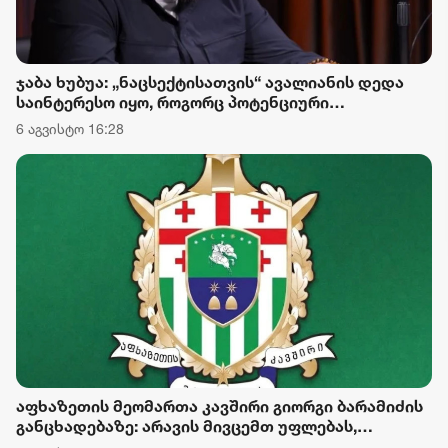
ჯაბა ხუბუა: „ნაცსექტისათვის“ ავალიანის დედა
საინტერესო იყო, როგორც პოტენციური
პოლიტიკური ინსტრუმენტი, მაგრამ რაკი ეკა
6 აგვისტო 16:28
კუპატაძემ სახელმწიფოს დაუფასა გამოძიების
შედეგები, პირველი შესაძლებლობისთანავე
ჩასცეს გულში შხამიანი ისარი
აფხაზეთის მეომართა კავშირი გიორგი ბარამიძის
განცხადებაზე: არავის მივცემთ უფლებას,
ქვეყნისთვის დამაზიანებელი განცხადებებით