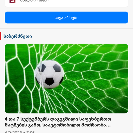
პალიტრა News
სხვა არხები
სილქ უნივერსალი
საბერძნეთი
TV პირველი
ფორმულა
რიონი
4 და 7 სექტემბერს დაგეგმილი საფეხბურთო
მატჩების გამო, საავტომობილო მოძრაობა
შეიზღუდება
4/9/2025 • 7:06