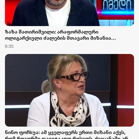
ზაზა შათირიშვილი: არაფორმალური
ოლიგარქიული ძალების მთავარი მიზანია
სახელმწიფოებრიობის ეტაპობრივი გაუქმება და
6:35
კორპორაციული მმართველობით ჩანაცვლება,
რისთვისაც, ომის გარდა სხვა ბერკეტებსაც
იყენებენ
ნინო ფოჩხუა: ამ ყველაფერს ერთი მიზანი აქვს,
რომ როგორმე დავეტაკოთ რუსეთს, ქვეყანაში არ