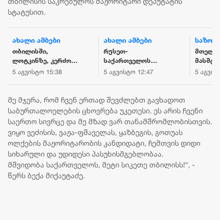
თბილისის საკრებულოს მაჟორიტარი დეპუტატის
სტატუსით.
ახალი ამბები
ახალი ამბები
საზოგ
თბილისში,
რუსეთ-
მთელი 
ლოტკინზე, კერძო
საქართველოს
მასშტა
სახლში ხანძარი
სასაზღვრო ზოლში
ელექტრ
5 აგვისტო 15:38
5 აგვისტო 12:47
5 აგვის
იყო - დაშავდა ორი
მიწისძვრა მოხდა
გაითიშ
ადამიანი
მე მჯერა, რომ ჩვენ ერთად შევძლებთ გავხადოთ
საბურთალოელების ცხოვრება უკეთესი. ეს არის ჩვენი
საერთო სივრცე და მე მზად ვარ თანამშრომლობისთვის.
ვიყო ვეძისის, ვაჟა-ფშაველას, ყაზბეგის, გოთუას
ოლქების მაჟორიტარობის კანდიდატი, ჩემთვის დიდი
სიხარული და უდიდესი პასუხისმგებლობაა.
მშვიდობა საქართველოს, მეტი სიკეთე თბილისს!“, -
წერს ბექა მიქაუტაძე.