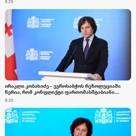
8:29
ცდილობ, გააღვივო რუსოფობია ქვეყანაში, ეს
ნიშნავს იმას, რომ საკუთარ ქვეყანას უწყობ
პროვოკაციას
ირაკლი კობახიძე - ევროსაბჭოს რეზოლუციაში
წერია, რომ კონფლიქტი ფართომასშტაბიანი
საომარი მოქმედებების ფაზაში გადავიდა
8:20
სააკაშვილის რეჟიმის მიერ ცხინვალის დაბომბვის
შემდეგ