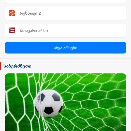
რუსთავი 2
მთავარი არხი
პალიტრა News
სხვა არხები
სილქ უნივერსალი
საბერძნეთი
TV პირველი
ფორმულა
რიონი