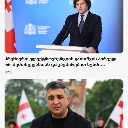
პრემიერი: ელექტროენერგიის გათიშვის პირველ
ორ შემთხვევასთან დაკავშირებით სუსში
წარიმართება გამოძიება და ინფორმაციას
8:52
მოგვიანებით დეტალურად წარვუდგენთ
საზოგადოებას, მესამე გათიშვას ჰქონდა
კონკრეტული მიზეზი