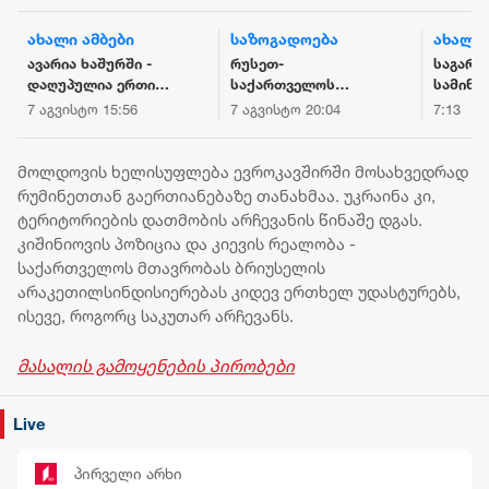
ახალი ამბები
საზოგადოება
ახალი 
ავარია ხაშურში -
რუსეთ-
საგარე
დაღუპულია ერთი
საქართველოს
სამინი
ადამიანი
ომიდან 18 წელი
მოვუწ
7 აგვისტო 15:56
7 აგვისტო 20:04
7:13
გავიდა
რუსეთი
ფედერა
შეწყვი
მოლდოვის ხელისუფლება ევროკავშირში მოსახვედრად
საქარ
რუმინეთთან გაერთიანებაზე თანახმაა. უკრაინა კი,
ტერიტო
ტერიტორიების დათმობის არჩევანის წინაშე დგას.
უკანონ
კიშინიოვის პოზიცია და კიევის რეალობა -
და მათ
საქართველოს მთავრობას ბრიუსელის
ფაქტობ
არაკეთილსინდისიერებას კიდევ ერთხელ უდასტურებს,
ანექსი
მიმარ
ისევე, როგორც საკუთარ არჩევანს.
ქმედებ
მასალის გამოყენების პირობები
Live
პირველი არხი