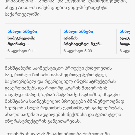
კომპანიების - „არქისა“ და „ნექსთის“ დამფუძნებლები,
ასევე Accor-ის ოპერაციების ვიცე-პრეზიდენტი
საქართველოში.
ახალი ამბები
ახალი ამბები
ახალი 
სამეგრელოში
ირანის
ადიგენ
მდინარე
პრეზიდენტი: ჩვენ
ბოლაჯ
ხობისწყალში
წინაშე არსებული
მომხდ
6 აგვისტო 9:11
6 აგვისტო 5:09
6 აგვის
დედა-შვილი
გარემოებები
შემთხვ
დაიხრჩო - ნაპოვნია
რევოლუციის
ახალგა
არასრულწლოვნის
შემდეგ ყველაზე
ემსხვე
მასშტაბური საინვესტიციო პროექტი ქობულეთის
ცხედარი
რთულია, ახლა
საკურორტო ზონაში თანამედროვე ტურისტულ,
ზეწოლა
საცხოვრებელ და რეკრეაციულ ინფრასტრუქტურას
მიმართულია
გააერთიანებს და როგორც აჭარის მთავრობის
იმისკენ, რომ
თავმჯდომარემ, ზურაბ პატარაძემ აღნიშნა, მსგავსი
ხალხს
მასშტაბის საინვესტიციო პროექტები მნიშვნელოვნად
პროტესტისკენ
უბიძგონ
შეუწყობს ხელს რეგიონის ეკონომიკურ გაძლიერებას,
ახალი სამუშაო ადგილების შექმნასა და ტურისტული
ინფრასტრუქტურის განვითარებას.
„დღეს ჩვენ გვაქვს შესაძლებლობა ქობულეთში