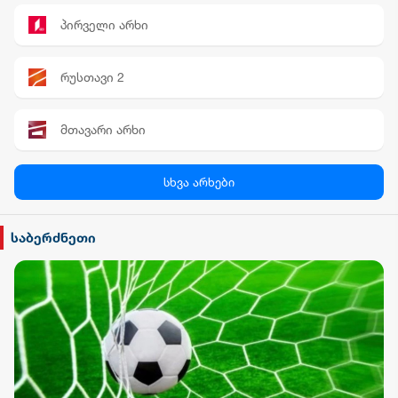
პირველი არხი
რუსთავი 2
მთავარი არხი
პალიტრა News
სხვა არხები
სილქ უნივერსალი
საბერძნეთი
TV პირველი
ფორმულა
რიონი