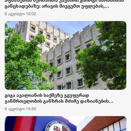
აფხაზეთის მეომართა კავშირი გიორგი ბარამიძის
განცხადებაზე: არავის მივცემთ უფლებას,
ქვეყნისთვის დამაზიანებელი განცხადებებით
6 აგვისტო 16:02
ქართველი მებრძოლების ღირსება შეილახოს და
დაღუპულთა ხსოვნა პოლიტიკური მიზნებისთვის
იქნეს გამოყენებული
გიგა ავალიანის საქმეზე ჯგუფურად
ჯანმრთელობის განზრახ მძიმე დაზიანების
წაქეზების ფაქტზე ნია იმნაძეს და განსაკუთრებით
6 აგვისტო 15:50
მძიმე დანაშაულის შეუტყობინებლობის ფაქტზე
ანასტასია ბერუაშვილს ბრალდება წარუდგინეს