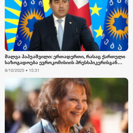
შალვა პაპუაშვილი: ერთადერთი, რასაც ქართული
საზოგადოება ევროკომისიის პრესსპიკერისგან
მოელის, არის ბოდიში ხელისუფლების დამხობის
9/10/2025 • 15:31
მიზნით დაორგანიზებული შეკრების მხარდაჭერის
გამო