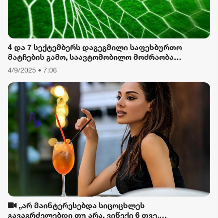
4 და 7 სექტემბერს დაგეგმილი საფეხბურთო
მატჩების გამო, საავტომობილო მოძრაობა
შეიზღუდება
4/9/2025 • 7:06
„არ მაინტერესებდა სიცოცხლეს
გავაგრძელებდი თუ არა, ვიწექი 6 თვე,