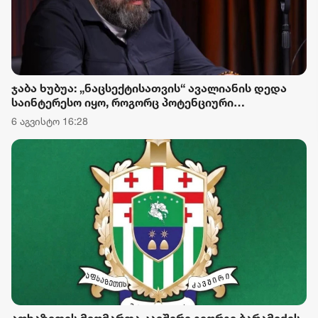
ჯაბა ხუბუა: „ნაცსექტისათვის“ ავალიანის დედა
საინტერესო იყო, როგორც პოტენციური
პოლიტიკური ინსტრუმენტი, მაგრამ რაკი ეკა
6 აგვისტო 16:28
კუპატაძემ სახელმწიფოს დაუფასა გამოძიების
შედეგები, პირველი შესაძლებლობისთანავე
ჩასცეს გულში შხამიანი ისარი