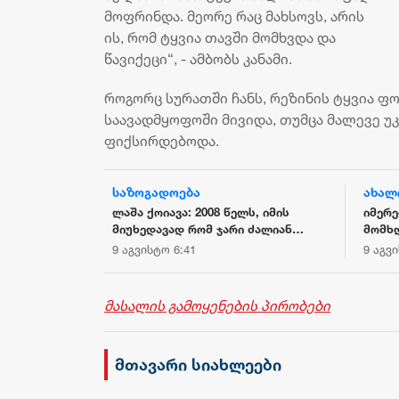
მოფრინდა. მეორე რაც მახსოვს, არის
ის, რომ ტყვია თავში მომხვდა და
წავიქეცი“, - ამბობს კანამი.
როგორც სურათში ჩანს, რეზინის ტყვია ფ
საავადმყოფოში მივიდა, თუმცა მალევე უკ
ფიქსირდებოდა.
საზოგადოება
ახალ
 მთავრობის
ლაშა ქოიავა: 2008 წელს, იმის
იმერე
მიუხედავად რომ ჯარი ძალიან
მომხდ
კარგად იყო ჩაცმულ-დახურული,
დაკავ
9 აგვისტო 6:41
9 აგვ
კარგადაც იკვებებოდა, ჯარი იყო
სავალალო მდგომარეობაში -
რეფორმები, რომელიც ოქრუაშვილმა
მასალის გამოყენების პირობები
ჩაატარა, მიმართული იყო ჯარის
დემორალიზაციაზე და ჯარისკაცის
დაკნინებაზე
მთავარი სიახლეები