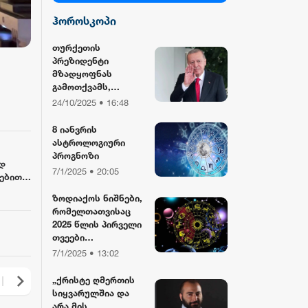
ჰოროსკოპი
სილქ უნივერსალი
თურქეთის
პრეზიდენტი
TV პირველი
მზადყოფნას
გამოთქვამს,
რუსეთისა და აშშ-
24/10/2025 • 16:48
ფორმულა
ის მმართველების
მასპინძლობისთვის
8 იანვრის
ასტროლოგიური
რიონი
პროგნოზი
დ
7/1/2025 • 20:05
ებით 3
ზოდიაქოს ნიშნები,
რომელთათვისაც
2025 წლის პირველი
თვეები
განსაკუთრებით
7/1/2025 • 13:02
წარმატებული
იქნება
„ქრისტე ღმერთის
სიყვარულშია და
არა მის