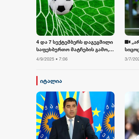
4 და 7 სექტემბერს დაგეგმილი
„ა
საფეხბურთო მატჩების გამო,
სიცო
საავტომობილო მოძრაობა
თუ არ
4/9/2025 • 7:06
3/7/20
შეიზღუდება
დავი
ფიზიკ
ამბო
იტალია