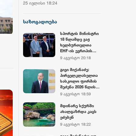
ჩემპიონატის მეორე საშეჯიბრო
დოლარზე მეტი
25 ივლისი 18:24
20 ივლისი 16:38
დღე დასრულდა
CNBC
საზოგადოება
სპორტის მინისტრი
18 წლამდე ვაჟ
ხელბურთელთა
EHF-ის ევროპის
ჩემპიონატის
9 აგვისტო 20:18
დახურვის
ა
ცერემონიას
გივი მიქანაძე:
დაესწრო
პირველკლასელთა
სასკოლო ფორმის
შეძენა 2026 წლის
პირველი
9 აგვისტო 18:59
სექტემბრიდან
იქნება
მდინარე სქურში
შესაძლებელი.
ახალგაზრდა კაცს
იმისათვის, რომ
ეძებენ
ფორმა ყველა
9 აგვისტო 18:22
ოჯახისთვის
მარტივად
გივი მიქანაძე: თუ