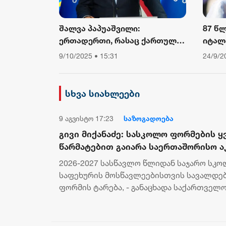
შალვა პაპუაშვილი:
87 წ
ერთადერთი, რასაც ქართული
იტალ
საზოგადოება ევროკომისიის
კარდ
9/10/2025 • 15:31
24/9/2
პრესსპიკერისგან მოელის,
არის ბოდიში ხელისუფლების
დამხობის მიზნით
სხვა სიახლეები
დაორგანიზებული შეკრების
მხარდაჭერის გამო
9 აგვისტო 17:23
საზოგადოება
გივი მიქანაძე: სასკოლო ფორმების 
წარმატებით გაიარა საერთაშორისო ა
ლაბორატორიის მიერ ჩატარებული ლ
2026-2027 სასწავლო წლიდან საჯარო სკ
კვლევების დადგენილი ტესტირებებ
საფეხურის მოსწავლეებისთვის სავალდე
აკმაყოფილებს დაწესებულ მოთხოვნე
ფორმის ტარება, - განაცხადა საქართველ
მეცნიერებისა და ახალგაზრდობის მინისტრ