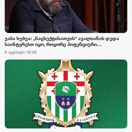
ჯაბა ხუბუა: „ნაცსექტისათვის“ ავალიანის დედა
საინტერესო იყო, როგორც პოტენციური
პოლიტიკური ინსტრუმენტი, მაგრამ რაკი ეკა
6 აგვისტო 16:28
კუპატაძემ სახელმწიფოს დაუფასა გამოძიების
შედეგები, პირველი შესაძლებლობისთანავე
ჩასცეს გულში შხამიანი ისარი