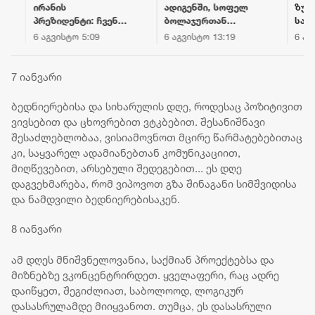
ირანის
ადიგენში, სოფელ
ზურაბ პ
პრეზიდენტი: ჩვენ
ბოლაჯურთან
საქართ
წინაშე არსებული
მომხდარ
პრემიერ
6 აგვისტო 5:09
6 აგვისტო 13:19
6 აგვისტ
გარემოებები
შემთხვევას
მინისტ
რევოლუციის
ახალგაზრდა კაცი
ეკონომი
შემდეგ ყველაზე
ემსხვერპლა
მდგრად
7 იანვარი
რთულია, ახლა
განვითა
ზეწოლა
მინისტ
ბედნიერებისა და სიხარულის დღე, როდესაც პოზიტივით
მიმართულია
ბათუმშ
ვივსებით და ცხოვრებით ვტკბებით. შესანიშნავი
იმისკენ, რომ
მნიშვნ
შესაძლებლობაა, ვისიამოვნოთ მცირე წარმატებებითაც
ხალხს
ინფრას
კი, საყვარელ ადამიანებთან კომუნიკაციით,
პროტესტისკენ
პროექტე
მიღწევებით, არსებული შედეგებით... ეს დღე
უბიძგონ
დაგვეხმარება, რომ ვიპოვოთ გზა შინაგანი სიმშვიდისა
და ნამდვილი ბედნიერებისაკენ.
8 იანვარი
ამ დღეს მნიშვნელოვანია, საქმიან პროექტებსა და
მიზნებზე ვკონცენტრირდეთ. ყველაფერი, რაც ადრე
დაიწყეთ, შეგიძლიათ, საბოლოოდ, ლოგიკურ
დასასრულამდე მიიყვანოთ. თუმცა, ეს დასასრული