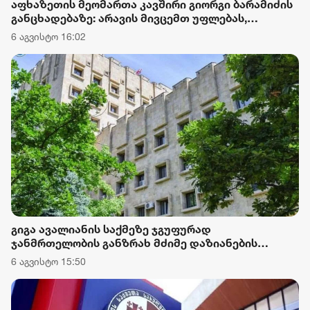
აფხაზეთის მეომართა კავშირი გიორგი ბარამიძის
განცხადებაზე: არავის მივცემთ უფლებას,
ქვეყნისთვის დამაზიანებელი განცხადებებით
6 აგვისტო 16:02
ქართველი მებრძოლების ღირსება შეილახოს და
დაღუპულთა ხსოვნა პოლიტიკური მიზნებისთვის
იქნეს გამოყენებული
გიგა ავალიანის საქმეზე ჯგუფურად
ჯანმრთელობის განზრახ მძიმე დაზიანების
წაქეზების ფაქტზე ნია იმნაძეს და განსაკუთრებით
6 აგვისტო 15:50
მძიმე დანაშაულის შეუტყობინებლობის ფაქტზე
ანასტასია ბერუაშვილს ბრალდება წარუდგინეს