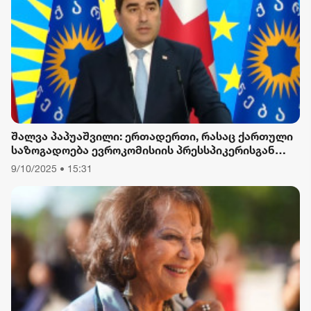
შალვა პაპუაშვილი: ერთადერთი, რასაც ქართული
საზოგადოება ევროკომისიის პრესსპიკერისგან
მოელის, არის ბოდიში ხელისუფლების დამხობის
9/10/2025 • 15:31
მიზნით დაორგანიზებული შეკრების მხარდაჭერის
გამო