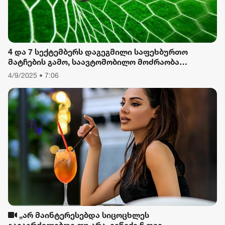
4 და 7 სექტემბერს დაგეგმილი საფეხბურთო
მატჩების გამო, საავტომობილო მოძრაობა
შეიზღუდება
4/9/2025 • 7:06
„არ მაინტერესებდა სიცოცხლეს
გავაგრძელებდი თუ არა, ვიწექი 6 თვე,