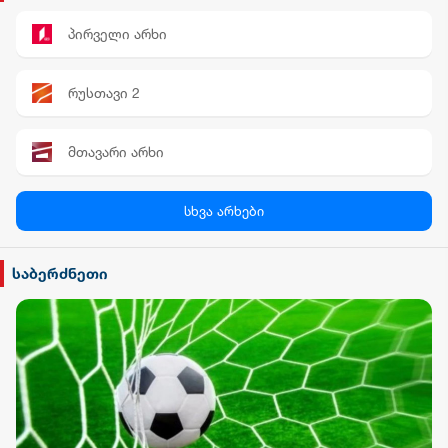
პირველი არხი
რუსთავი 2
მთავარი არხი
პალიტრა News
სხვა არხები
სილქ უნივერსალი
საბერძნეთი
TV პირველი
ფორმულა
რიონი