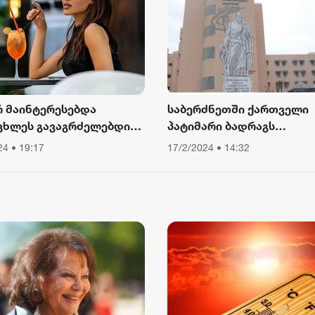
რ მაინტერესებდა
საბერძნეთში ქართველი
ცხლეს გავაგრძელებდი
პატიმარი ბადრაგს
ა, ვიწექი 6 თვე,
სამედიცინო
24 • 19:17
17/2/2024 • 14:32
წყებული მქონდა კვება,
დაწესებულებიდან გაექც
ური მოძრაობა“ - რას
ბს თათა გიორგობიანი