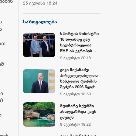
ჩემპიონატის მეორე საშეჯიბრო
დოლარზე მეტი
იანის
25 ივლისი 18:24
20 ივლისი 16:38
დღე დასრულდა
CNBC
საზოგადოება
ს
ა
სპორტის მინისტრი
18 წლამდე ვაჟ
ვით
ხელბურთელთა
EHF-ის ევროპის
ჩემპიონატის
9 აგვისტო 20:18
დახურვის
ომ
ცერემონიას
გივი მიქანაძე:
დაესწრო
პირველკლასელთა
სასკოლო ფორმის
შეძენა 2026 წლის
პირველი
ლი
9 აგვისტო 18:59
სექტემბრიდან
მ
იქნება
მდინარე სქურში
შესაძლებელი.
ახალგაზრდა კაცს
ი
იმისათვის, რომ
ეძებენ
ფორმა ყველა
9 აგვისტო 18:22
ოჯახისთვის
მარტივად
ულს,
გივი მიქანაძე: თუ