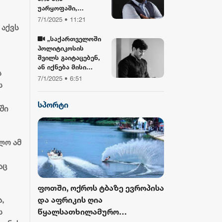
უარყოფაში,
ბიბლიასთან და
7/1/2025 • 11:21
 აქვს
ჯვართან ერთად!“ -
გიორგი ლობჯანიძე
„საქართველოში
შობის
პოლიტიკოსის
დღესასწაულზე
შვილს გაიტაცებენ,
ან იქნება მისი
ს
სიკვდილი... ბანკზე
7/1/2025 • 6:51
ს
თავდასხმა იქნება,
ჩამოვარდება
სპორტი
ვერტმფრენი“ -
ში
გოგა მანიას
წინასწარმეტყველე
ბა
ლო ამ
აც
როს ბურთი
ფოთში, ოქროს ტბაზე ევროპისა
FIFA-მ ისტორ
 მესამედ
და აფრიკის ღია
მასშტაბური 
,
გამოცემა
წყალსათხილამურო
ჩემპიონატიდ
ს