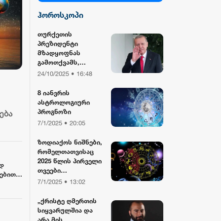
ჰოროსკოპი
სილქ უნივერსალი
თურქეთის
პრეზიდენტი
TV პირველი
მზადყოფნას
გამოთქვამს,
რუსეთისა და აშშ-
24/10/2025 • 16:48
ფორმულა
ის მმართველების
მასპინძლობისთვის
8 იანვრის
ასტროლოგიური
რიონი
პროგნოზი
ება
7/1/2025 • 20:05
ზოდიაქოს ნიშნები,
რომელთათვისაც
2025 წლის პირველი
დ
თვეები
ებით 3
განსაკუთრებით
7/1/2025 • 13:02
წარმატებული
იქნება
„ქრისტე ღმერთის
სიყვარულშია და
არა მის