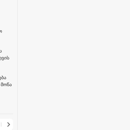
ო
ს
დვის
ება
 მონა