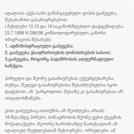
დედა-შვილი
შემთხვევას
გარემო
დაიხრჩო - ნაპოვნია
ახალგაზრდა კაცი
რევოლ
არასრულწლოვნის
ემსხვერპლა
შემდეგ
იტალიას აქვს სამი განსხვავებული ტიპის გაძევება,
ცხედარი
რთულია
შესაბამისი გასაჩივრებებით
ზეწოლ
( მუხლები 13,15 და 16.საკანონმდებლო დადგენილება
მიმარ
23.7.1998 N 286/98 კონსოლიდირებული კანონი
იმისკე
იმიგრაციის შესახებ):
ხალხს
1. ადმინისტრაციული გაძევება;
პროტეს
უბიძგო
2. გაძევება უსაფრთხოების ღონისძიების სახით;
3.გაძევება, როგორც პატიმრობის ალტერნატიული
სანქცია.
პირველი და მეორე გასაჩივრებას ექვემდებარება,
თუმცა, შედეგი გასაჩივრებისა შესაძლებელია იყოს
დადებით, ან უარყოფითი. მესამე კი გასაჩივრებას არ
ითვალისწინებს.
ვისი გაძევებაც თითქმის არ შეიძლება არიან:
18 წლამდე პირები, ბინადრობის მქონე უცხო ქვეყნის
მოქალაქეები, მეოთხე ხარისხამდე ნათესავთან ან
იტალიელ მეუღლესთან მცხოვრები, ორსულები. ამ