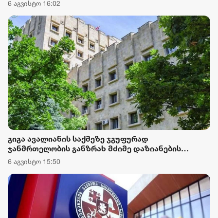
ქვეყნისთვის დამაზიანებელი განცხადებებით
6 აგვისტო 16:02
ქართველი მებრძოლების ღირსება შეილახოს და
დაღუპულთა ხსოვნა პოლიტიკური მიზნებისთვის
იქნეს გამოყენებული
გიგა ავალიანის საქმეზე ჯგუფურად
ჯანმრთელობის განზრახ მძიმე დაზიანების
წაქეზების ფაქტზე ნია იმნაძეს და განსაკუთრებით
6 აგვისტო 15:50
მძიმე დანაშაულის შეუტყობინებლობის ფაქტზე
ანასტასია ბერუაშვილს ბრალდება წარუდგინეს