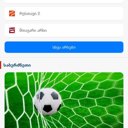
რუსთავი 2
მთავარი არხი
პალიტრა News
სხვა არხები
სილქ უნივერსალი
საბერძნეთი
TV პირველი
ფორმულა
რიონი