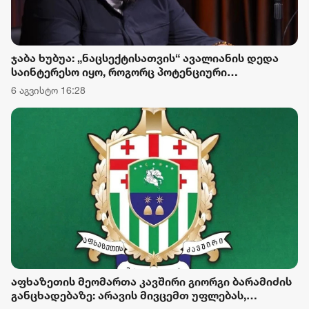
ჯაბა ხუბუა: „ნაცსექტისათვის“ ავალიანის დედა
საინტერესო იყო, როგორც პოტენციური
პოლიტიკური ინსტრუმენტი, მაგრამ რაკი ეკა
6 აგვისტო 16:28
კუპატაძემ სახელმწიფოს დაუფასა გამოძიების
შედეგები, პირველი შესაძლებლობისთანავე
ჩასცეს გულში შხამიანი ისარი
აფხაზეთის მეომართა კავშირი გიორგი ბარამიძის
განცხადებაზე: არავის მივცემთ უფლებას,