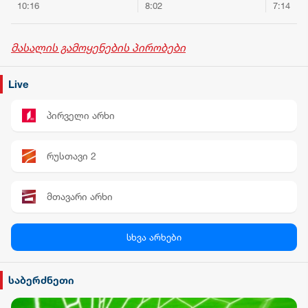
საქართველოს
ფალსიფიცირებული
უ
8:02
7:14
5
მთლიანი
ალკოჰოლური
საერთაშორისო
სასმელებისა და
რეზერვები 7.5
ყალბი აქციზური
მასალის გამოყენების პირობები
მილიარდ აშშ
მარკების
შ
დოლარს აჭარბებს
დამზადება-
გასაღების ფაქტზე 3
Live
პირი დააკავა
პირველი არხი
რუსთავი 2
მთავარი არხი
პალიტრა News
სხვა არხები
სილქ უნივერსალი
საბერძნეთი