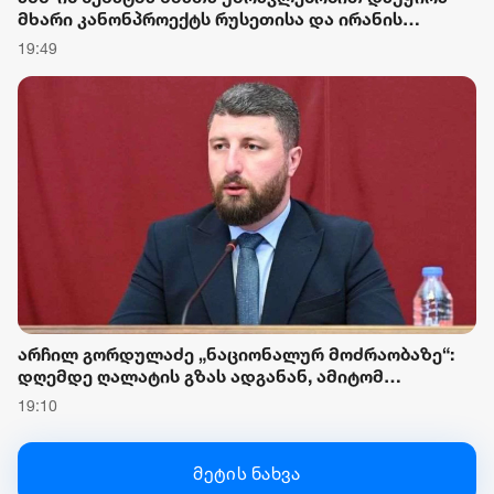
მხარი კანონპროექტს რუსეთისა და ირანის
წინააღმდეგ სანქციების დაწესების შესახებ
19:49
არჩილ გორდულაძე „ნაციონალურ მოძრაობაზე“:
დღემდე ღალატის გზას ადგანან, ამიტომ
მნიშვნელოვანია, რომ საკონსტიტუციო
19:10
სასამართლოში საქმის განხილვა დროულად
წარიმართოს და მათი მოღალატეობრივი ნაბიჯები
ერთხელ და სამუდამოდ სამართლებრივად
მეტის ნახვა
შეფასდეს