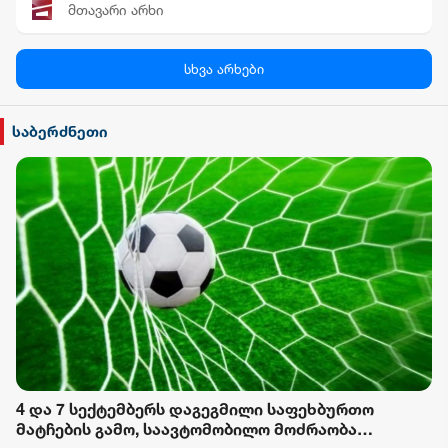
მთავარი არხი
პალიტრა News
სხვა არხები
სილქ უნივერსალი
საბერძნეთი
TV პირველი
ფორმულა
რიონი
4 და 7 სექტემბერს დაგეგმილი საფეხბურთო
მატჩების გამო, საავტომობილო მოძრაობა