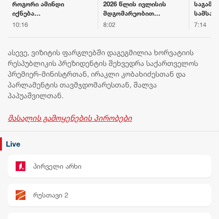
როგორი ამინდი
2026 წლის ივლისის
საგამო
იქნება
მდგომარეობით
სამსახ
საქართველოს
საქართველოს
ფალსი
10:16
8:02
7:14
ქალაქებში 7
მთლიანი
ალკოჰ
აგვისტოს
საერთაშორისო
სასმელ
რეზერვები 7.5
ყალბი 
ასევე, ვიზიტის ფარგლებში დაგეგმილია ხორვატიის
მილიარდ აშშ
მარკებ
რესპუბლიკის პრეზიდენტის შეხვედრა საქართველოს
დოლარს აჭარბებს
დამზად
პრემიერ-მინისტრთან, ირაკლი კობახიძესთან და
გასაღე
პარლამენტის თავმჯდომარესთან, შალვა
პირი დ
პაპუაშვილთან.
მასალის გამოყენების პირობები
Live
პირველი არხი
რუსთავი 2