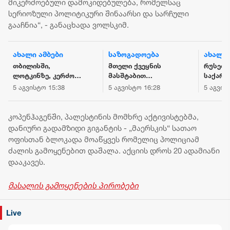
მიკერძოებული დამოკიდებულება, რომელსაც
სერიოზული პოლიტიკური შინაარსი და სარჩული
გააჩნია“, - განაცხადა ვოლსკიმ.
ახალი ამბები
საზოგადოება
ახალი 
თბილისში,
მთელი ქვეყნის
რუსეთ-
ლოტკინზე, კერძო
მასშტაბით
საქარ
სახლში ხანძარი
ელექტროენერგია
სასაზ
5 აგვისტო 15:38
5 აგვისტო 16:28
5 აგვის
იყო - დაშავდა ორი
გაითიშა
მიწისძ
ადამიანი
კოპენჰაგენში, პალესტინის მომხრე აქტივისტებმა,
დანიური გადამზიდი გიგანტის - „მაერსკის“ სათაო
ოფისთან ბლოკადა მოაწყვეს რომელიც პოლიციამ
ძალის გამოყენებით დაშალა. აქციის დროს 20 ადამიანი
დააკავეს.
მასალის გამოყენების პირობები
Live