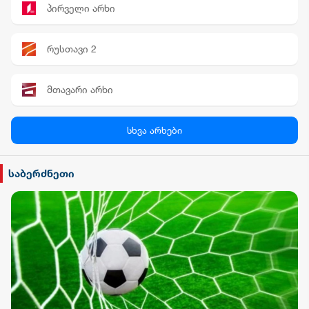
პირველი არხი
რუსთავი 2
მთავარი არხი
პალიტრა News
სხვა არხები
სილქ უნივერსალი
საბერძნეთი
TV პირველი
ფორმულა
რიონი