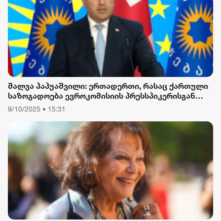
შალვა პაპუაშვილი: ერთადერთი, რასაც ქართული
საზოგადოება ევროკომისიის პრესსპიკერისგან
მოელის, არის ბოდიში ხელისუფლების დამხობის
9/10/2025 • 15:31
მიზნით დაორგანიზებული შეკრების მხარდაჭერის
გამო