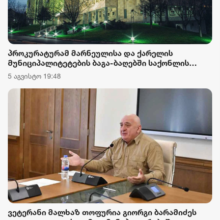
პროკურატურამ მარნეულისა და ქარელის
მუნიციპალიტეტების ბაგა-ბაღებში საქონლის
ხორცის ნაცვლად მოტყუებით ცხენის ხორცის
5 აგვისტო 19:48
შეტანის ფაქტებზე ორ პირს ბრალდება წარუდგინა
ვეტერანი მალხაზ თოფურია გიორგი ბარამიძეს