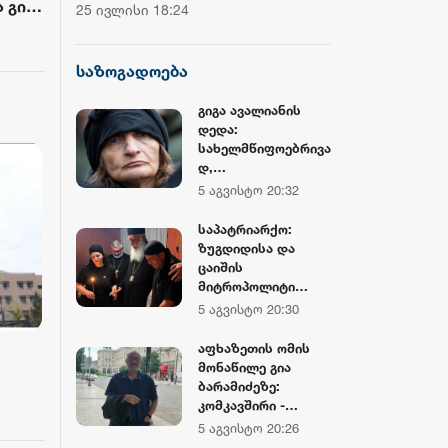
ჩემპიონატის მეორე საშეჯიბრო
დოლარზე მეტი
ავარ
ვიმგზავრეთ მატარებლით,
გათიშვასთან
25 ივლისი 18:24
20 ივლისი 16:38
დღე დასრულდა
CNBC
რომელიც ახალი სიჩქარით
სოხუმში კომე
7 წუთის წინ
26 წუთის წინ
,
მოძრაობს, მანამდე მგზავრობის
საზოგადოება
დრო იყო 5,5 საათი და
მგზავრობის დრო ახლა არის 4
გიგა ავალიანის
ო
საათამდე შემცირებული, რაც
დედა:
სახელმწიფოებრივა
ბი
მნიშვნელოვანია
დ,
მგზავრებისთვის
სამართლებრივად
5 აგვისტო 20:32
ეს სამართალი
ნამდვილად აღდგა
საპატრიარქო:
ზუგდიდისა და
ცაიშის
მიტროპოლიტი
გერასიმე ეპარქიის
5 აგვისტო 20:30
სამღვდელოებასთა
ნ ერთად ლანა
აფხაზეთის ომის
ლატარიას სახლში
მონაწილე გია
იმყოფებოდა, მის
ბარამიძეზე:
ოჯახს მიუსამძიმრა
კომკავშირი -
და გარდაცვლილის
ა
კარიერისთვის,
5 აგვისტო 20:26
სულის საოხად
ეროვნული