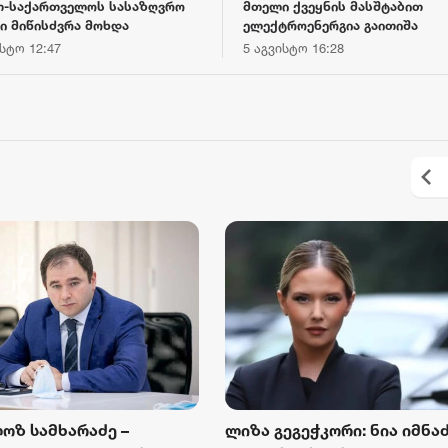
თ-საქართველოს სასაზღვრო
მთელი ქვეყნის მასშტაბით
ი მიწისძვრა მოხდა
ელექტროენერგია გაითიშა
ისტო 12:47
5 აგვისტო 16:28
„ბორჯღალოსნებმა“ ჩილეს
„კვარას მიზანი - ოქ
ნაკრები დაამარცხეს
და ჩემპიონთა ლიგის
მოგება“ - ფრანგული 
გეგეჭკორი: ნია იმნაძემ
ირაკლი კობახიძე: ადამიან
18 ივლისი 19:47