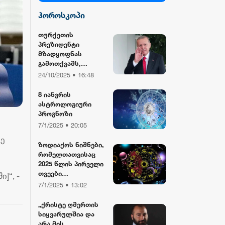
ჰოროსკოპი
სილქ უნივერსალი
თურქეთის
პრეზიდენტი
TV პირველი
მზადყოფნას
გამოთქვამს,
რუსეთისა და აშშ-
24/10/2025 • 16:48
ფორმულა
ის მმართველების
მასპინძლობისთვის
8 იანვრის
ასტროლოგიური
რიონი
პროგნოზი
7/1/2025 • 20:05
ვე
ზოდიაქოს ნიშნები,
რომელთათვისაც
2025 წლის პირველი
თვეები
]“, -
განსაკუთრებით
7/1/2025 • 13:02
წარმატებული
იქნება
„ქრისტე ღმერთის
სიყვარულშია და
არა მის