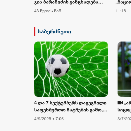
ცხადება
„ნაციონალური მოძრაობა“
და ან
 მცდელობაა,
ცდილობს, რომ სხვა პატარა თუ
ავალი
11:18
11:17
აუდოთ, რომ
დამოუკიდებელი პარტია
ასეთი
მილია
მოგუდოს, რათა ოპოზიციაში
ფონზე
თავად იყოს
და ამ
საბერძნეთი
შემოქ
მოგვე
4 და 7 სექტემბერს დაგეგმილი
„ა
საფეხბურთო მატჩების გამო,
სიცო
საავტომობილო მოძრაობა
თუ არ
4/9/2025 • 7:06
3/7/20
შეიზღუდება
დავი
ფიზიკ