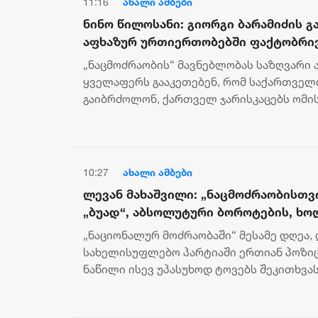
11:16
ახალი ამბები
ნინო წილოსანი: გიორგი ბარამიძის 
აფხაზურ ურთიერთობებში ფაქტობრი
ტოლფასია
„ნაცმოძრაობის“ მავნებლობას საზღვარი არ
ყველაფერს გააკეთებენ, რომ საქართველ
გაიბრძოლონ, ქართველ ჯარისკაცებს ომი
ქართულ-აფხაზური ურთიერთობები გააფუ.
10:27
ახალი ამბები
ლევან მახაშვილი: „ნაცმოძრაობისთვ
„ბუად“, აბსოლუტური ბოროტების, ხო
ხალხად წარმოჩენის თემა განსაკუთ
„ნაციონალურ მოძრაობაში“ მესამე დღეა,
წლიდან გახდა, თუმცა მათი მრავალწ
სახელისუფლებო პარტიაში ერთიან პოზიც
სრულიად სხვა რამეზე მეტყველებს
ნაწილი ისევ უპასუხოდ ტოვებს შეკითხვას
ომის დამნაშავე უკრაინაში საო...