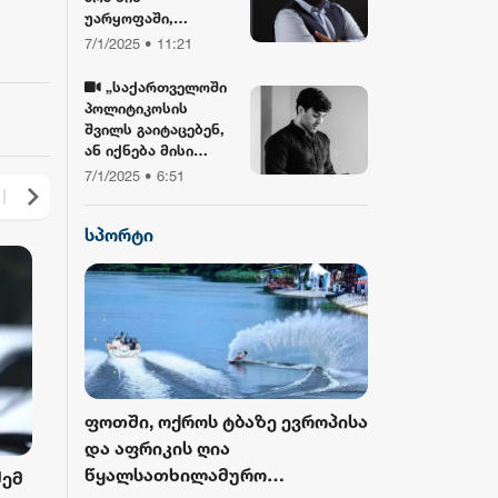
უარყოფაში,
ბიბლიასთან და
7/1/2025 • 11:21
ჯვართან ერთად!“ -
გიორგი ლობჯანიძე
„საქართველოში
შობის
პოლიტიკოსის
დღესასწაულზე
შვილს გაიტაცებენ,
ან იქნება მისი
სიკვდილი... ბანკზე
7/1/2025 • 6:51
თავდასხმა იქნება,
ჩამოვარდება
სპორტი
ვერტმფრენი“ -
გოგა მანიას
წინასწარმეტყველე
ბა
როს ბურთი
ფოთში, ოქროს ტბაზე ევროპისა
FIFA-მ ისტორ
 მესამედ
და აფრიკის ღია
მასშტაბური 
გამოცემა
წყალსათხილამურო
ჩემპიონატიდ
ები,
ირაკლი კობახიძე: დღეს
ენგურჰესზე დ