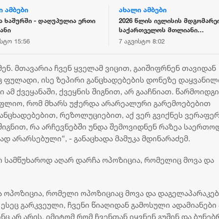
ი ამბები
ახალი ამბები
ა ხაშურში - დაღუპულია ერთი
2026 წლის ივლისის მდგომარ
ანი
საქართველოს მთლიანი
საერთაშორისო რეზერვები 7.5
ისტო 15:56
7 აგვისტო 8:02
მილიარდ აშშ დოლარს აჭარბე
მენ. მთავარია ჩვენ ყველამ ვიცით, გაიშიფრნენ თავიდან
 ფულადი, ისე ზეპირი განცხადებების დონეზე დაყვანილ
 ამ ქვეყანაში, ქვეყნის შიგნით, არ გააჩნიათ. წარმოიდგ
სოფლიო, რომ მხარს უჭერდა არარეალური გარემოებებით
ნცხადებებით, რეზოლუციებით, აქ ვერ გვიქნეს ვერაფერ
იგნით, რა არჩევნებში უნდა შემოვიდნენ რაზეა საერთო
დ არარსებული“, - განაცხადა მამუკა მდინარაძემ.
 სამწუხაროდ აღარ დარჩა ოპოზიცია, რომელიც მოვა და
„ბორჯღალოსნებმა“ ჩილეს
„კვარას მიზანი - ოქ
 ოპოზიცია, რომელი ოპოზიციაც მოვა და დაგელაპარაკებ
ნაკრები დაამარცხეს
და ჩემპიონთა ლიგის
 ესეც გარკვეული, ჩვენი წიაღიდან გამოსული ადამიანები
მოგება“ - ფრანგული 
18 ივლისი 19:47
ც არ არის, იმიტომ რომ ჩვენთან იყვნენ გუშინ და ბუნებ