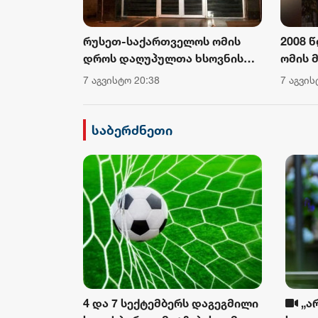
იტორიებიდან
რუსეთ-საქართველოს ომის
2008 
,
დროს დაღუპულთა ხსოვნის
ომის 
ა სოციალური
პატივსაცემად, აფხაზეთის
დაკავ
7 აგვისტო 20:38
7 აგვის
ოს შენობაზე
მთავრობის შენობაზე
ხსოვნ
ა დაეშვა
სახელმწიფო დროშა
ნიშნა
დაშვებულია
სასახ
საბერძნეთი
სახელ
4 და 7 სექტემბერს დაგეგმილი
„ა