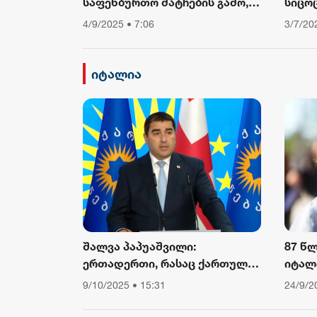
საფეხბურთო მატჩების გამო,
სიცო
საავტომობილო მოძრაობა
თუ არ
4/9/2025 • 7:06
3/7/20
შეიზღუდება
დავი
ფიზიკ
ამბო
იტალია
შალვა პაპუაშვილი:
87 წ
ერთადერთი, რასაც ქართული
იტალ
საზოგადოება ევროკომისიის
კარდ
9/10/2025 • 15:31
24/9/2
პრესსპიკერისგან მოელის,
არის ბოდიში ხელისუფლების