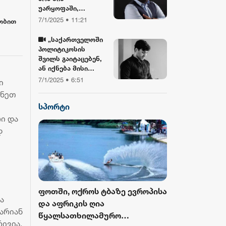
უარყოფაში,
ბიბლიასთან და
7/1/2025 • 11:21
ეობით
ჯვართან ერთად!“ -
გიორგი ლობჯანიძე
„საქართველოში
შობის
პოლიტიკოსის
ბს
დღესასწაულზე
შვილს გაიტაცებენ,
ან იქნება მისი
სიკვდილი... ბანკზე
7/1/2025 • 6:51
ი
თავდასხმა იქნება,
ინეთ
ჩამოვარდება
სპორტი
ვერტმფრენი“ -
გოგა მანიას
ი და
წინასწარმეტყველე
დ
ბა
როს ბურთი
ფოთში, ოქროს ტბაზე ევროპისა
FIFA-მ ისტორ
ა
 მესამედ
და აფრიკის ღია
მასშტაბური 
 არიან
გამოცემა
წყალსათხილამურო
ჩემპიონატიდ
რივია,