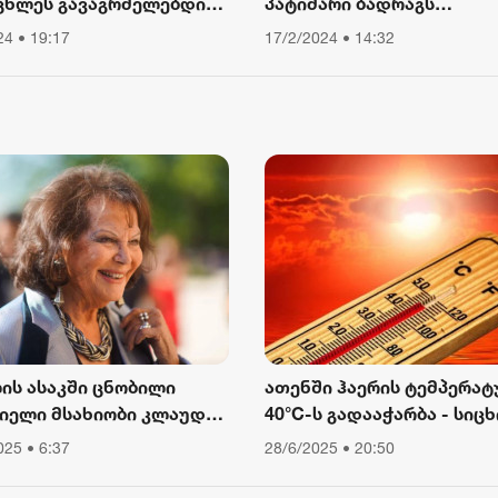
ცხლეს გავაგრძელებდი
პატიმარი ბადრაგს
ა, ვიწექი 6 თვე,
სამედიცინო
24 • 19:17
17/2/2024 • 14:32
წყებული მქონდა კვება,
დაწესებულებიდან გაექც
ური მოძრაობა“ - რას
ბს თათა გიორგობიანი
ლის ასაკში ცნობილი
ათენში ჰაერის ტემპერატ
იელი მსახიობი კლაუდია
40°C-ს გადააჭარბა - სიცხ
ინალე გარდაიცვალა
გამო ღია ცის ქვეშ მუშაო
025 • 6:37
28/6/2025 • 20:50
შეიზღუდა