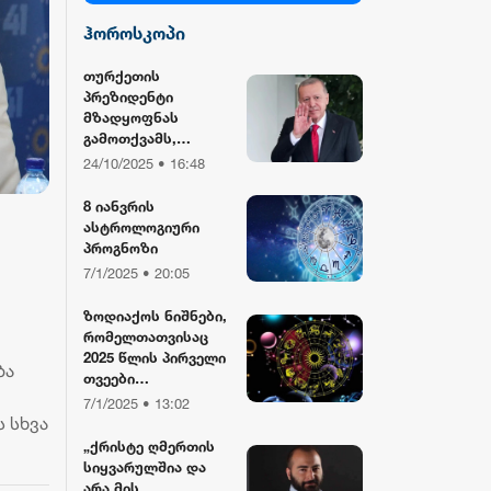
ჰოროსკოპი
სილქ უნივერსალი
თურქეთის
პრეზიდენტი
TV პირველი
მზადყოფნას
გამოთქვამს,
რუსეთისა და აშშ-
24/10/2025 • 16:48
ფორმულა
ის მმართველების
მასპინძლობისთვის
8 იანვრის
ასტროლოგიური
რიონი
პროგნოზი
7/1/2025 • 20:05
ზოდიაქოს ნიშნები,
რომელთათვისაც
2025 წლის პირველი
ბა
თვეები
განსაკუთრებით
7/1/2025 • 13:02
წარმატებული
 სხვა
იქნება
„ქრისტე ღმერთის
სიყვარულშია და
არა მის