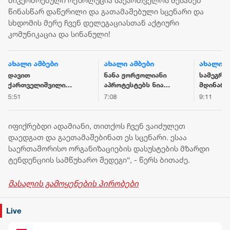
მიკერძოებული რეზოლუცია საქართველოს შესახებ
წინასწარ დაწერილი და გათამაშებული სცენარი და
სხდომის მერე ჩვენ დელეგაციასთან აქტიური
კომუნიკაცია და სინანული!
ახალი ამბები
ახალი ამბები
ახალი 
ნანა ჟორჟოლიანი
სამეგრელოში
ირანის
აპროტესტებს ნია
მდინარე
პრეზიდ
იმნაძის დაკავებას,
ხობისწყალში
წინაშე
7:08
9:11
5:09
რომელიც გიგა
დედა-შვილი
გარემო
ავალიანის
დაიხრჩო - ნაპოვნია
რევოლუ
მკვლელობის
არასრულწლოვნის
შემდეგ
იფიქრებდი ადამიანი, თითქოს ჩვენ ვაიძულეთ
საქმეში
ცხედარი
რთულია
დაედგათ და გაეთამაშებინათ ეს სცენარი. ესაა
ფიგურირებს,
ზეწოლ
საერთაშორისო ორგანიზაციების დასუსტების მზარდი
ჟორჟოლიანს
მიმართ
ტენდენციის სამწუხარო შედეგი“, - წერს ბითაძე.
ეთანხმებიან
იმისკენ
„ნაცმოძრაობის“
ხალხს
მასალის გამოყენების პირობები
წევრები და
პროტეს
პროპაგანდისტები
უბიძგო
Live