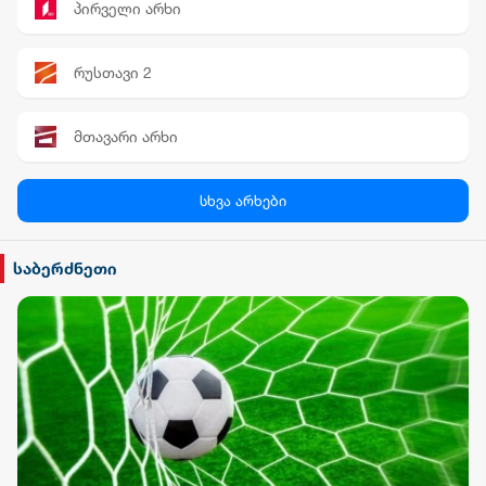
პირველი არხი
რუსთავი 2
მთავარი არხი
პალიტრა News
სხვა არხები
სილქ უნივერსალი
საბერძნეთი
TV პირველი
ფორმულა
რიონი