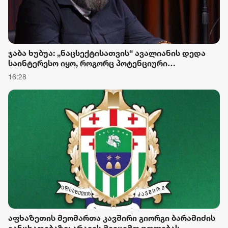
ჯაბა ხუბუა: „ნაცსექტისათვის“ ავალიანის დედა
საინტერესო იყო, როგორც პოტენციური
პოლიტიკური ინსტრუმენტი, მაგრამ რაკი ეკა
16:28
კუპატაძემ სახელმწიფოს დაუფასა გამოძიების
შედეგები, პირველი შესაძლებლობისთანავე
ჩასცეს გულში შხამიანი ისარი
აფხაზეთის მეომართა კავშირი გიორგი ბარამიძის