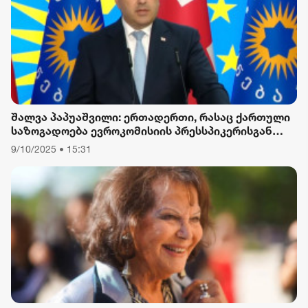
შალვა პაპუაშვილი: ერთადერთი, რასაც ქართული
საზოგადოება ევროკომისიის პრესსპიკერისგან
მოელის, არის ბოდიში ხელისუფლების დამხობის
9/10/2025 • 15:31
მიზნით დაორგანიზებული შეკრების მხარდაჭერის
გამო