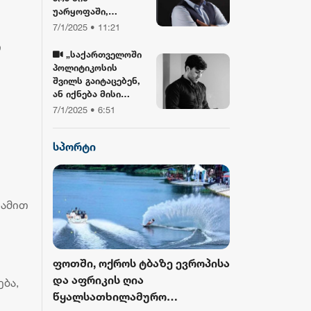
უარყოფაში,
ბიბლიასთან და
7/1/2025 • 11:21
ჯვართან ერთად!“ -
ი
გიორგი ლობჯანიძე
„საქართველოში
შობის
პოლიტიკოსის
დღესასწაულზე
შვილს გაიტაცებენ,
ან იქნება მისი
სიკვდილი... ბანკზე
7/1/2025 • 6:51
თავდასხმა იქნება,
ჩამოვარდება
სპორტი
ვერტმფრენი“ -
გოგა მანიას
წინასწარმეტყველე
ბა
ღამით
როს ბურთი
ფოთში, ოქროს ტბაზე ევროპისა
FIFA-მ ისტორ
 მესამედ
და აფრიკის ღია
მასშტაბური 
ბა,
გამოცემა
წყალსათხილამურო
ჩემპიონატიდ