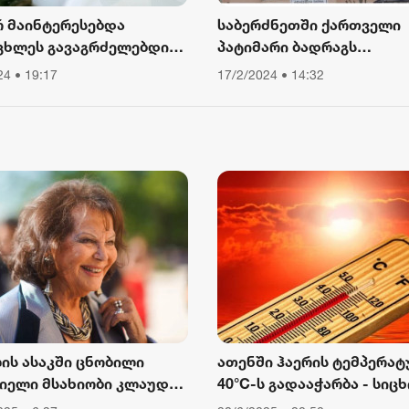
რ მაინტერესებდა
საბერძნეთში ქართველი
ცხლეს გავაგრძელებდი
პატიმარი ბადრაგს
ა, ვიწექი 6 თვე,
სამედიცინო
24 • 19:17
17/2/2024 • 14:32
წყებული მქონდა კვება,
დაწესებულებიდან გაექც
ური მოძრაობა“ - რას
ბს თათა გიორგობიანი
ლის ასაკში ცნობილი
ათენში ჰაერის ტემპერატ
იელი მსახიობი კლაუდია
40°C-ს გადააჭარბა - სიცხ
ინალე გარდაიცვალა
გამო ღია ცის ქვეშ მუშაო