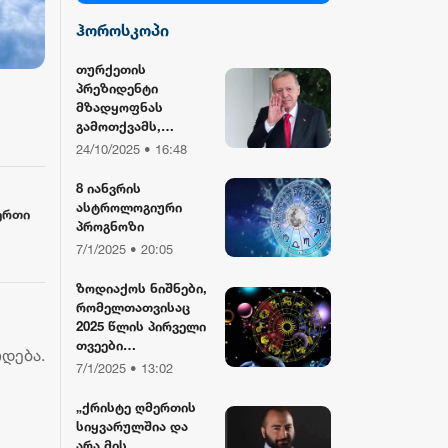
ჰოროსკოპი
სილქ უნივერსალი
თურქეთის
პრეზიდენტი
TV პირველი
მზადყოფნას
გამოთქვამს,
რუსეთისა და აშშ-
24/10/2025 • 16:48
ფორმულა
ის მმართველების
მასპინძლობისთვის
8 იანვრის
ასტროლოგიური
ერთი
რიონი
პროგნოზი
7/1/2025 • 20:05
ზოდიაქოს ნიშნები,
რომელთათვისაც
2025 წლის პირველი
თვეები
რდება.
განსაკუთრებით
7/1/2025 • 13:02
წარმატებული
იქნება
„ქრისტე ღმერთის
სიყვარულშია და
არა მის