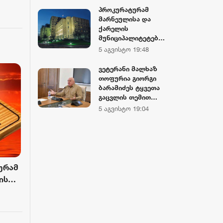
პანაშვიდი
მოძრაობა -
პროკურატურამ
აღავლინა
კარიერისთვის,
ა
მარნეულისა და
აფხაზეთის ომი და
ქარელის
ვეტერანის სტატუსი
მუნიციპალიტეტები
- კარიერისთვის.
ს ბაგა-ბაღებში
5 აგვისტო 19:48
დანაშაულებრივი
საქონლის ხორცის
ტყუილი, ტყვეთა
ნაცვლად
ვეტერანი მალხაზ
დახვრეტის
მოტყუებით ცხენის
თოფურია გიორგი
თაობაზე რისთვის
ხორცის შეტანის
ბარამიძეს ტყვეთა
დასჭირდა, ესეც
ფაქტებზე ორ პირს
გაცვლის თემით
კარიერისთვის?
ბრალდება
მანიპულირებაში
5 აგვისტო 19:04
წარუდგინა
ადანაშაულებს და
მის სიტყვებს
ციტირებს:
„კარიერისთვის
მჭირდება ეს
ყველაფერი“
ურამ
ის
ბა