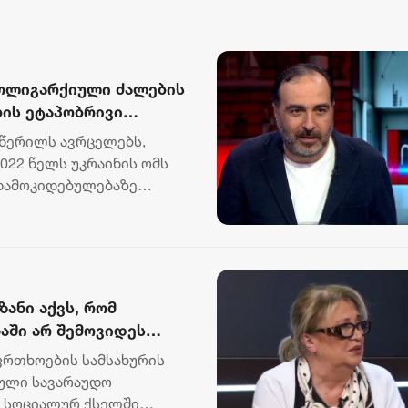
 ოლიგარქიული ძალების
ბის ეტაპობრივი
ელობით ჩანაცვლება,
წერილს ავრცელებს,
ებსაც იყენებენ
022 წელს უკრაინის ომს
 დამოკიდებულებაზე
ზანი აქვს, რომ
აში არ შემოვიდეს
ნა, თუ ვინმეს ჰგონია,
ფრთხოების სამსახურის
 საბოტაჟი და მტრობა
ბული სავარაუდო
ს სოციალურ ქსელში