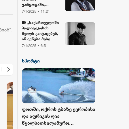
უარყოფაში,
ბიბლიასთან და
7/1/2025 • 11:21
ჯვართან ერთად!“ -
გიორგი ლობჯანიძე
„საქართველოში
შობის
პოლიტიკოსის
იან”,
დღესასწაულზე
შვილს გაიტაცებენ,
ან იქნება მისი
სიკვდილი... ბანკზე
7/1/2025 • 6:51
თავდასხმა იქნება,
ჩამოვარდება
სპორტი
ვერტმფრენი“ -
გოგა მანიას
წინასწარმეტყველე
ბა
როს ბურთი
ფოთში, ოქროს ტბაზე ევროპისა
FIFA-მ ისტორ
 მესამედ
და აფრიკის ღია
მასშტაბური 
გამოცემა
წყალსათხილამურო
ჩემპიონატიდ