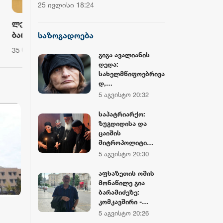
ჩემპიონატის მეორე საშეჯიბრო
დოლარზე მეტი
25 ივლისი 18:24
20 ივლისი 16:38
დღე დასრულდა
CNBC
ი
სამეგრელოში მდინარე
რატი იონათა
ხობისწყალში დედა-შვილი
საზოგადოება 
საზოგადოება
დაიხრჩო - ნაპოვნია
რომ ბოლო პე
9:11
8:28
გიგა ავალიანის
დნენ,
არასრულწლოვნის ცხედარი
განსაკუთრებ
დედა:
გამძაფრებულ
სახელმწიფოებრივა
ი
დაფინანსებუ
დ,
სამართლებრივად
ომი საქართვ
5 აგვისტო 20:32
ეს სამართალი
ებში
რაც სხვადასხ
ნამდვილად აღდგა
საპატრიარქო:
პროპაგანდის
ზუგდიდისა და
იმართება
ცაიშის
მიტროპოლიტი
გერასიმე ეპარქიის
5 აგვისტო 20:30
სამღვდელოებასთა
ნ ერთად ლანა
აფხაზეთის ომის
ლატარიას სახლში
მონაწილე გია
იმყოფებოდა, მის
ბარამიძეზე:
ოჯახს მიუსამძიმრა
კომკავშირი -
და გარდაცვლილის
კარიერისთვის,
5 აგვისტო 20:26
სულის საოხად
ეროვნული