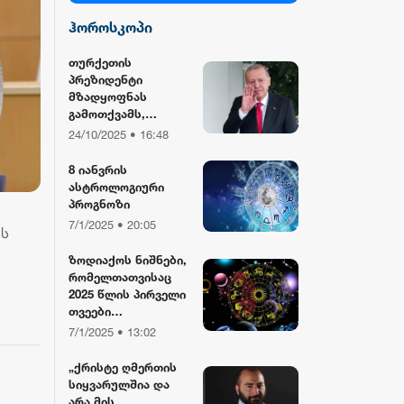
ჰოროსკოპი
სილქ უნივერსალი
თურქეთის
პრეზიდენტი
TV პირველი
მზადყოფნას
გამოთქვამს,
რუსეთისა და აშშ-
24/10/2025 • 16:48
ფორმულა
ის მმართველების
მასპინძლობისთვის
8 იანვრის
ასტროლოგიური
რიონი
პროგნოზი
7/1/2025 • 20:05
ეს
ზოდიაქოს ნიშნები,
რომელთათვისაც
2025 წლის პირველი
თვეები
განსაკუთრებით
7/1/2025 • 13:02
წარმატებული
იქნება
„ქრისტე ღმერთის
სიყვარულშია და
არა მის