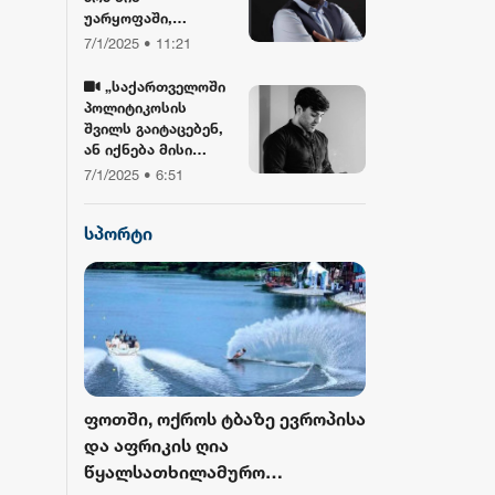
უარყოფაში,
ბიბლიასთან და
7/1/2025 • 11:21
ჯვართან ერთად!“ -
გიორგი ლობჯანიძე
„საქართველოში
შობის
პოლიტიკოსის
დღესასწაულზე
შვილს გაიტაცებენ,
ან იქნება მისი
სიკვდილი... ბანკზე
7/1/2025 • 6:51
თავდასხმა იქნება,
ჩამოვარდება
სპორტი
ვერტმფრენი“ -
გოგა მანიას
წინასწარმეტყველე
ბა
როს ბურთი
ფოთში, ოქროს ტბაზე ევროპისა
FIFA-მ ისტორ
 მესამედ
და აფრიკის ღია
მასშტაბური 
გამოცემა
წყალსათხილამურო
ჩემპიონატიდ