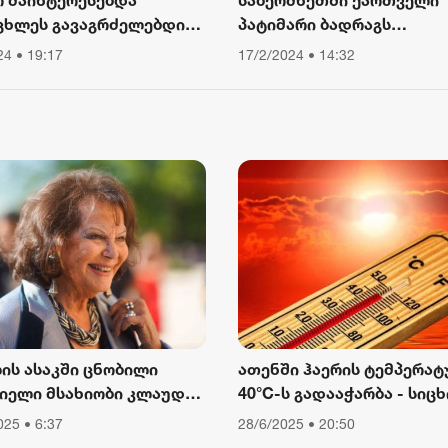
ცხლეს გავაგრძელებდი
პატიმარი ბადრაგს
ა, ვიწექი 6 თვე,
სამედიცინო
24 • 19:17
17/2/2024 • 14:32
წყებული მქონდა კვება,
დაწესებულებიდან გაექც
ური მოძრაობა“ - რას
ბს თათა გიორგობიანი
ლის ასაკში ცნობილი
ათენში ჰაერის ტემპერატ
იელი მსახიობი კლაუდია
40°C-ს გადააჭარბა - სიცხ
ინალე გარდაიცვალა
გამო ღია ცის ქვეშ მუშაო
025 • 6:37
28/6/2025 • 20:50
შეიზღუდა