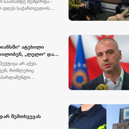
 საათამდე შემცირდა -
თ დღეს საქართველოს
ონ...
ლიანსში“ ატეხილი
ცდილობენ, „ლელო“ და
იდონ, რათა 2028 წლის
ექტივა არ აქვს,
ათზე გაკეთდეს
ავენ, რომლებიც
საპარლამენტო
ცხადებს....
დარ შემთხვევას