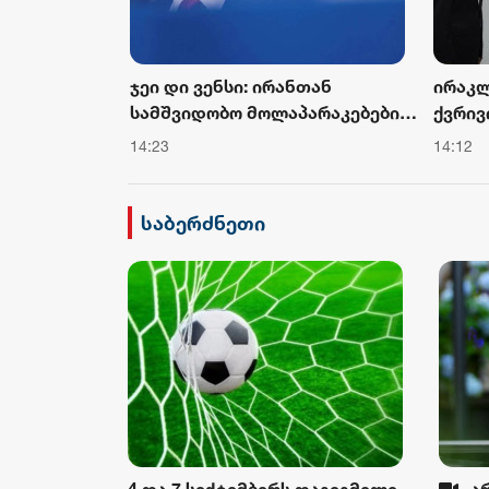
აქართველოს
ჯეი დი ვენსი: ირანთან
ირაკლ
ან და
სამშვიდობო მოლაპარაკებები
ქვრივ
დგრადი
რთული იქნება და დროს
პატარ
14:23
14:12
ისტრთან
მოითხოვს
სახელ
იშვნელოვან
აკადე
 პროექტებს
სასწა
საბერძნეთი
ინფრა
დაათ
4 და 7 სექტემბერს დაგეგმილი
„ა