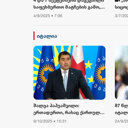
საფეხბურთო მატჩების გამო,
სიცო
საავტომობილო მოძრაობა
თუ არ
4/9/2025 • 7:06
3/7/20
შეიზღუდება
დავი
ფიზიკ
ამბო
იტალია
შალვა პაპუაშვილი:
87 წ
ერთადერთი, რასაც ქართული
იტალ
საზოგადოება ევროკომისიის
კარდ
9/10/2025 • 15:31
24/9/2
პრესსპიკერისგან მოელის,