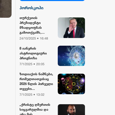
ჰოროსკოპი
სილქ უნივერსალი
თურქეთის
პრეზიდენტი
TV პირველი
მზადყოფნას
გამოთქვამს,
რუსეთისა და აშშ-
24/10/2025 • 16:48
ფორმულა
ის მმართველების
მასპინძლობისთვის
8 იანვრის
ასტროლოგიური
რიონი
პროგნოზი
7/1/2025 • 20:05
ზოდიაქოს ნიშნები,
რომელთათვისაც
2025 წლის პირველი
თვეები
განსაკუთრებით
7/1/2025 • 13:02
წარმატებული
იქნება
„ქრისტე ღმერთის
სიყვარულშია და
არა მის