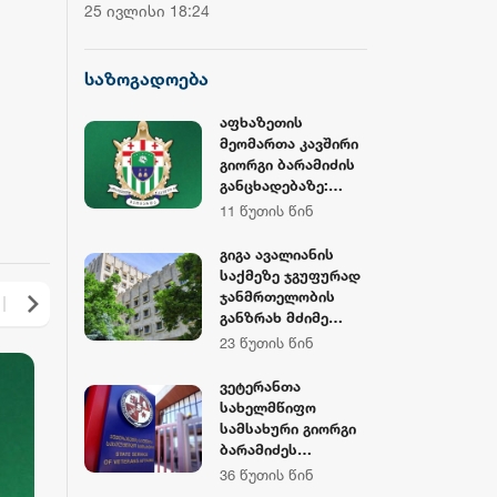
ჩემპიონატის მეორე საშეჯიბრო
დოლარზე მეტი
25 ივლისი 18:24
20 ივლისი 16:38
დღე დასრულდა
CNBC
საზოგადოება
აფხაზეთის
მეომართა კავშირი
გიორგი ბარამიძის
განცხადებაზე:
არავის მივცემთ
11 წუთის წინ
უფლებას,
ქვეყნისთვის
გიგა ავალიანის
დამაზიანებელი
საქმეზე ჯგუფურად
განცხადებებით
ჯანმრთელობის
ქართველი
განზრახ მძიმე
მებრძოლების
დაზიანების
23 წუთის წინ
ღირსება შეილახოს
წაქეზების ფაქტზე
და დაღუპულთა
ნია იმნაძეს და
ვეტერანთა
ხსოვნა
განსაკუთრებით
სახელმწიფო
პოლიტიკური
მძიმე დანაშაულის
სამსახური გიორგი
მიზნებისთვის
შეუტყობინებლობი
ბარამიძეს
იქნეს
ს ფაქტზე
მიმართავს,
36 წუთის წინ
გამოყენებული
ანასტასია
საჯაროდ მოიხადოს