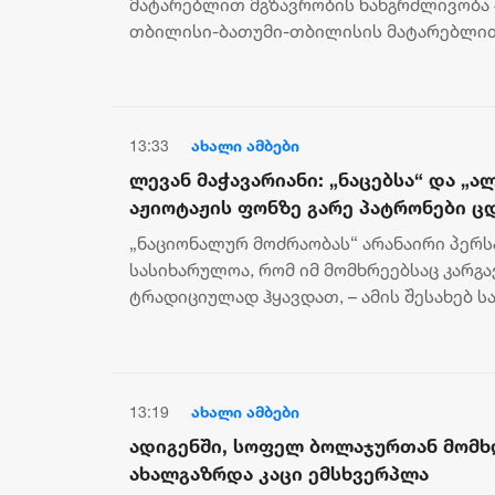
მატარებლით მგზავრობის ხანგრძლივობა 4
თბილისი-ბათუმი-თბილისის მატარებლი
პრემიერ-მინისტრმა ირაკლი კობახიძემ, ეკ
13:33
ახალი ამბები
ლევან მაჭავარიანი: „ნაცებსა“ და „ა
აჟიოტაჟის ფონზე გარე პატრონები 
გახარიას პარტია ამ პროცესებს მოარ
„ნაციონალურ მოძრაობას“ არანაირი პერსპ
საპარლამენტო არჩევნებზე ფსონი მ
სასიხარულოა, რომ იმ მომხრეებსაც კარგ
ტრადიციულად ჰყავდათ, – ამის შესახებ 
უმრავლესობის წევრი ლევან მაჭავარიანი ა
13:19
ახალი ამბები
ადიგენში, სოფელ ბოლაჯურთან მომხ
ახალგაზრდა კაცი ემსხვერპლა