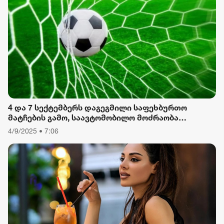
ფორმულა
რიონი
4 და 7 სექტემბერს დაგეგმილი საფეხბურთო
მატჩების გამო, საავტომობილო მოძრაობა
შეიზღუდება
4/9/2025 • 7:06