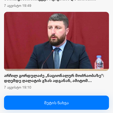
წინააღმდეგ სანქციების დაწესების შესახებ
7 აგვისტო 19:49
არჩილ გორდულაძე „ნაციონალურ მოძრაობაზე“:
დღემდე ღალატის გზას ადგანან, ამიტომ
მნიშვნელოვანია, რომ საკონსტიტუციო
7 აგვისტო 19:10
სასამართლოში საქმის განხილვა დროულად
წარიმართოს და მათი მოღალატეობრივი ნაბიჯები
ერთხელ და სამუდამოდ სამართლებრივად
მეტის ნახვა
შეფასდეს