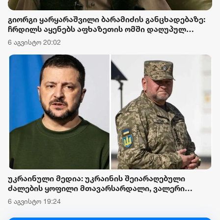
გიორგი ყარყარაშვილი ბარამიძის განცხადებაზე:
ჩრდილს აყენებს აფხაზეთის ომში დაღუპულ
მებრძოლებს და ქართველ ხალხს მკვლელებად
6 აგვისტო 20:02
წარმოაჩენს, შენი სიტყვები აფხაზური და რუსული
სააგენტოების მიერ არის წაღებული და ყველა
ქართველს მკვლელს უწოდებენ
უკრაინული მედია: უკრაინის შეიარაღებული
ძალების ყოფილი მთავარსარდალი, ვალერი
ზალუჟნი პოლიტიკური ლიდერებისადმი ნდობის
6 აგვისტო 19:24
რეიტინგს სათავეში უდგას - ვოლოდიმირ
ზელენსკი აღნიშნულ რეიტინგში მეექვსე პოზიციას