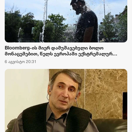
Bloomberg-ის მიერ დამუშავებული ბოლო
მონაცემებით, წელს ევროპაში ექსტრემალურ
სიცხეს 25 000-ზე მეტი ადამიანი ემსხვერპლა
6 აგვისტო 20:31