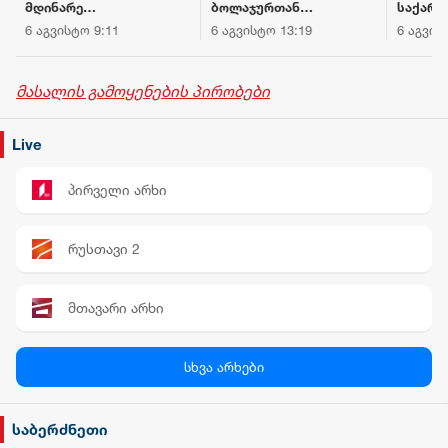
მდინარე
ბოლაჯურთან
საქარ
ხობისწყალში
მომხდარ
პრემიე
6 აგვისტო 9:11
6 აგვისტო 13:19
6 აგვის
დედა-შვილი
შემთხვევას
მინისტ
დაიხრჩო - ნაპოვნია
ახალგაზრდა კაცი
ეკონომ
არასრულწლოვნის
ემსხვერპლა
მდგრა
მასალის გამოყენების პირობები
ცხედარი
განვით
მინისტ
ბათუმშ
Live
მნიშვნ
ინფრა
პირველი არხი
პროექტ
რუსთავი 2
მთავარი არხი
პალიტრა News
სხვა არხები
სილქ უნივერსალი
საბერძნეთი