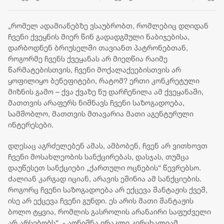
ქალაქებში 7
მთლიანი
ალკოჰ
აგვისტოს
საერთაშორისო
სასმელ
რეზერვები 7.5
ყალბი 
„რომელ ადამიანებზე ვსაუბრობთ, რომლებიც დღიდან
მილიარდ აშშ
მარკებ
ჩვენი ქვეყნის მიერ წინ გადადგმული ნაბიჯებისა,
დოლარს აჭარბებს
დამზად
დარბოდნენ ბრიუსელში თავიანთ პატრონებთან,
გასაღე
როგორმე ჩვენს ქვეყანას არ მიეღწია რაიმე
პირი დ
წარმატებისთვის, ჩვენი მოქალაქეებისთვის არ
ყოფილიყო ბენეფიტები, რატომ? ერთი კონკრეტული
მიზნის გამო – ქვა ქვაზე ნუ დარჩენილა ამ ქვეყანაში,
მათთვის არაფერს ნიშნავს ჩვენი საზოგადოება,
სამშობლო, მათთვის მთავარია მათი აგენტურული
ინტერესები.
დღესაც აგრძელებენ ამას, ამბობენ, ჩვენ არ ვითხოვთ
ჩვენი მოსახლეობის სანქცირებას, დასჯას, თუმცა
დაუწესეთ სანქციები „ქართული ოცნების“ წევრებსო.
ძალიან კარგად იციან, არავის ეშინია ამ სანქციების.
როგორც ჩვენი საზოგადოება არ ექცევა შანტაჟის ქვეშ,
ისე არ ექცევა ჩვენი გუნდი. ეს არის მათი შანტაჟის
ბოლო ტყვია, რომლის გასროლის არანაირი საფუძველი
არ არსებობს“, - აღნიშნა ირაკლი კირცხალიამ.