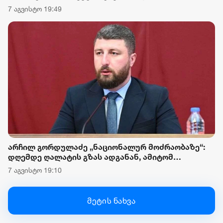
წინააღმდეგ სანქციების დაწესების შესახებ
7 აგვისტო 19:49
არჩილ გორდულაძე „ნაციონალურ მოძრაობაზე“:
დღემდე ღალატის გზას ადგანან, ამიტომ
მნიშვნელოვანია, რომ საკონსტიტუციო
7 აგვისტო 19:10
სასამართლოში საქმის განხილვა დროულად
წარიმართოს და მათი მოღალატეობრივი ნაბიჯები
ერთხელ და სამუდამოდ სამართლებრივად
მეტის ნახვა
შეფასდეს