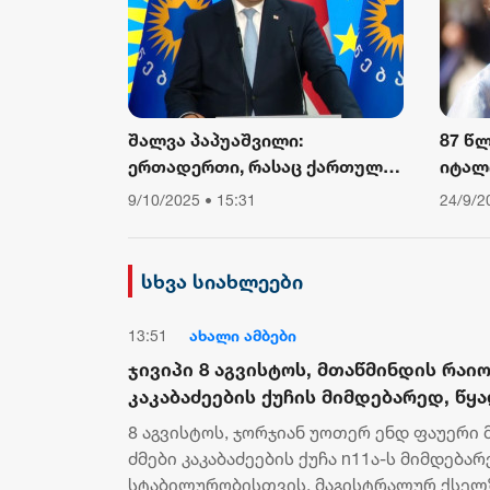
შალვა პაპუაშვილი:
87 წ
ერთადერთი, რასაც ქართული
იტალ
საზოგადოება ევროკომისიის
კარდ
9/10/2025 • 15:31
24/9/2
პრესსპიკერისგან მოელის,
არის ბოდიში ხელისუფლების
დამხობის მიზნით
სხვა სიახლეები
დაორგანიზებული შეკრების
მხარდაჭერის გამო
13:51
ახალი ამბები
ჯივიპი 8 აგვისტოს, მთაწმინდის რაიო
კაკაბაძეების ქუჩის მიმდებარედ, წყ
სტაბილურობისთვის, მაგისტრალურ 
8 აგვისტოს, ჯორჯიან უოთერ ენდ ფაუერი 
სამუშაოებს ჩაატარებს
ძმები კაკაბაძეების ქუჩა n11ა-ს მიმდება
სტაბილურობისთვის, მაგისტრალურ ქსელ