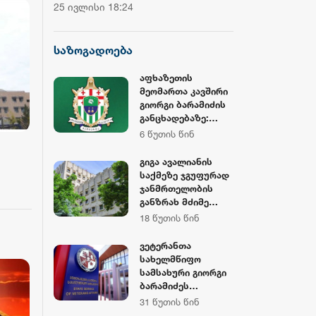
ჩემპიონატის მეორე საშეჯიბრო
დოლარზე მეტი
ანასტასია ბერუაშვილს
25 ივლისი 18:24
20 ივლისი 16:38
დღე დასრულდა
CNBC
ს
ბრალდება წარუდგინეს
საზოგადოება
აფხაზეთის
მეომართა კავშირი
გიორგი ბარამიძის
განცხადებაზე:
არავის მივცემთ
6 წუთის წინ
უფლებას,
ქვეყნისთვის
გიგა ავალიანის
დამაზიანებელი
საქმეზე ჯგუფურად
განცხადებებით
ჯანმრთელობის
ა
ქართველი
განზრახ მძიმე
მებრძოლების
დაზიანების
18 წუთის წინ
ღირსება შეილახოს
წაქეზების ფაქტზე
და დაღუპულთა
ნია იმნაძეს და
ვეტერანთა
ხსოვნა
განსაკუთრებით
სახელმწიფო
პოლიტიკური
მძიმე დანაშაულის
სამსახური გიორგი
მიზნებისთვის
შეუტყობინებლობი
ბარამიძეს
იქნეს
ს ფაქტზე
მიმართავს,
31 წუთის წინ
გამოყენებული
ანასტასია
საჯაროდ მოიხადოს