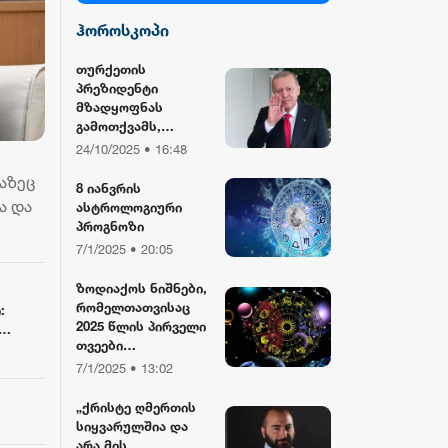
ჰოროსკოპი
სილქ უნივერსალი
თურქეთის
პრეზიდენტი
TV პირველი
მზადყოფნას
გამოთქვამს,
რუსეთისა და აშშ-
24/10/2025 • 16:48
ფორმულა
ის მმართველების
აზეც
მასპინძლობისთვის
8 იანვრის
ა და
ასტროლოგიური
რიონი
პროგნოზი
7/1/2025 • 20:05
ზოდიაქოს ნიშნები,
რომელთათვისაც
:
2025 წლის პირველი
თვეები
განსაკუთრებით
ს
7/1/2025 • 13:02
წარმატებული
ობს
იქნება
ზი
„ქრისტე ღმერთის
სიყვარულშია და
არა მის