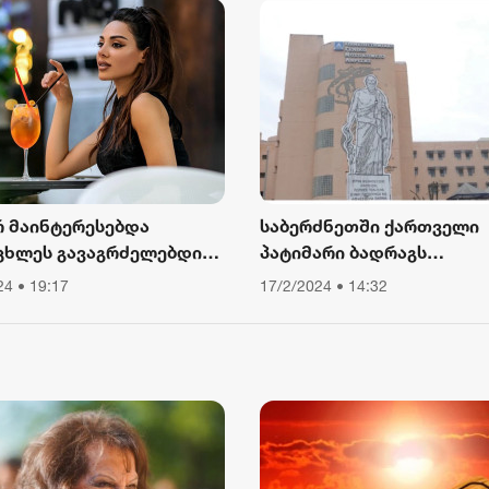
ვალიერა
დაღუპულთა ხსოვნა
2 აგვისტო 16:12
პოლიტიკური მიზნებისთვი
იქნეს გამოყენებული
რ მაინტერესებდა
საბერძნეთში ქართველი
ცხლეს გავაგრძელებდი
პატიმარი ბადრაგს
ა, ვიწექი 6 თვე,
სამედიცინო
24 • 19:17
17/2/2024 • 14:32
წყებული მქონდა კვება,
დაწესებულებიდან გაექც
ური მოძრაობა“ - რას
ბს თათა გიორგობიანი