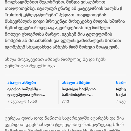
მოგესალმებით მეგობრებო. მინდა ვისაუბროთ
თაღლითებზე. იტალიურ ენაზე ამ კატეგორიის ხალხს (I
Trufatori) „ტრუფატორები“ ჰქვიათ. თაღლითების
მსხვერპლის დიდი პროცენტი მოხუცებზე მოდის. ხშირია
შემთხვევები როდესაც აკვირდებიან თუ რომელი
მოხუცი ცხოვრობს მარტო. იგებენ მის ტელეფონის
ნომერს ან მისამართს და ფულის გამოძალვის მიზნით
იგონებენ სხვადასხვა ამბებს რომ მოხუცი მოატყუონ.
ახლა მოგიყვებით ამბავს რომელიც მე და ჩემს
ტერეზიტას შეგვემთხვა.
ახალი ამბები
ახალი ამბები
საზოგ
ავარია ხაშურში -
საგარეო საქმეთა
რუსეთ-
დაღუპულია ერთი
სამინისტრო –
საქარ
ადამიანი
მოვუწოდებთ
ომიდან
7 აგვისტო 15:56
7:13
7 აგვის
რუსეთის
გავიდა
ფედერაციას,
შეწყვიტოს
ტერესა დღის დიდ ნაწილს სავარძელში ატარებს და მის
საქართველოს
გვერდით დევს სახლის ტელეფონიც რომელზედაც ხშირ
ტერიტორიების
შემთხვევაში ძირითადად ის პასუხობს. რადგან ყურში