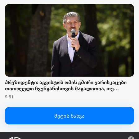
აზიანებს
პრეზიდენტი: აგვისტოს ომის გმირი ჯარისკაცები
თითოეული ჩვენგანისთვის მაგალითია, თუ
როგორი უნდა იყოს საქართველოს მოქალაქე და
9:51
ქართველი ჯარისკაცი, დიდება და პატივი მათ
მარადიულ ხსოვნას
მეტის ნახვა