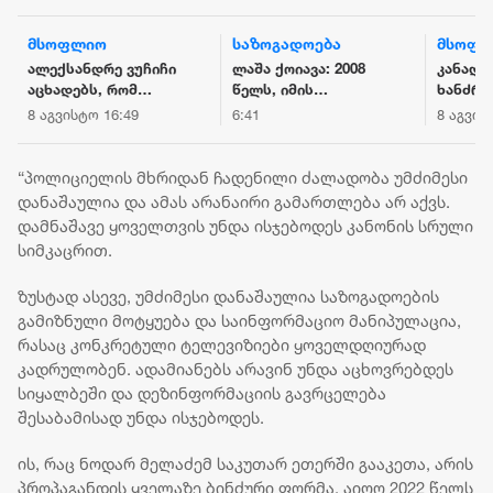
მსოფლიო
საზოგადოება
მსოფ
ალექსანდრე ვუჩიჩი
ლაშა ქოიავა: 2008
კანადა
აცხადებს, რომ
წელს, იმის
ხანძრე
ევროპაში ყველას
მიუხედავად რომ
ათასო
8 აგვისტო 16:49
6:41
8 აგვის
არ სურს უკრაინისა
ჯარი ძალიან
მოქალა
და დასავლეთ
კარგად იყო
ევაკუა
ბალკანეთის
ჩაცმულ-დახურული,
საჭირო
“პოლიციელის მხრიდან ჩადენილი ძალადობა უმძიმესი
ქვეყნების
კარგადაც
სამერ
დანაშაულია და ამას არანაირი გამართლება არ აქვს.
ევროინტეგრაცია
იკვებებოდა, ჯარი
ოლქში 
დამნაშავე ყოველთვის უნდა ისჯებოდეს კანონის სრული
იყო სავალალო
მდგომ
სიმკაცრით.
მდგომარეობაში -
გამოცხ
რეფორმები,
ზუსტად ასევე, უმძიმესი დანაშაულია საზოგადოების
რომელიც
გამიზნული მოტყუება და საინფორმაციო მანიპულაცია,
ოქრუაშვილმა
ჩაატარა,
რასაც კონკრეტული ტელევიზიები ყოველდღიურად
მიმართული იყო
კადრულობენ. ადამიანებს არავინ უნდა აცხოვრებდეს
ჯარის
სიყალბეში და დეზინფორმაციის გავრცელება
დემორალიზაციაზე
შესაბამისად უნდა ისჯებოდეს.
და ჯარისკაცის
დაკნინებაზე
ის, რაც ნოდარ მელაძემ საკუთარ ეთერში გააკეთა, არის
პროპაგანდის ყველაზე ბინძური ფორმა. აიღო 2022 წელს