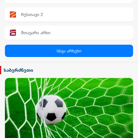
რუსთავი 2
მთავარი არხი
პალიტრა News
სხვა არხები
სილქ უნივერსალი
საბერძნეთი
TV პირველი
ფორმულა
რიონი