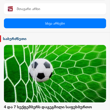
მთავარი არხი
პალიტრა News
სხვა არხები
სილქ უნივერსალი
საბერძნეთი
TV პირველი
ფორმულა
რიონი
4 და 7 სექტემბერს დაგეგმილი საფეხბურთო