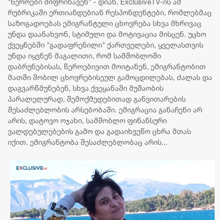
"წეროები მიფრინავენ" - დიახ, ExclusiveTV-ის ამ
რწმუნე
რუბრიკაში ერთიანდებიან რესპონდენტები, რომლებმაც
ზაალ გ
საზოგადოებას ემიგრანტული ცხოვრება სხვა მხრივაც
გარდაც
უნდა დაანახვონ, სტიმული და მოტივაცია მისცენ. უცხო
გამო. ი
ქვეყნებში "გადაფრენილი" ქართველები, ყველასთვის
განმავ
უნდა იყვნენ მაგალითი, რომ სამშობლოში
ერთგულ
ემსახუ
დაბრუნებისას, წეროებივით მოიტანენ, ემიგრანტობით
სახელმ
მათში შობილ ცხოვრებისეულ გამოცდილებას, ძალას და
დაგვარწმუნებენ, სხვა ქვეყანაში მუშაობის
პარალელურად, შემოქმედებითად განვითარების
შესაძლებლობის არსებობაში. ემიგრაცია განაჩენი არ
არის, დატოვო ოჯახი, სამშობლო ფინანსური
ვალდებულებების გამო და გადაიხვეწო ცხრა მთას
იქით. ემიგრანტობა შესაძლებლობაც არის...