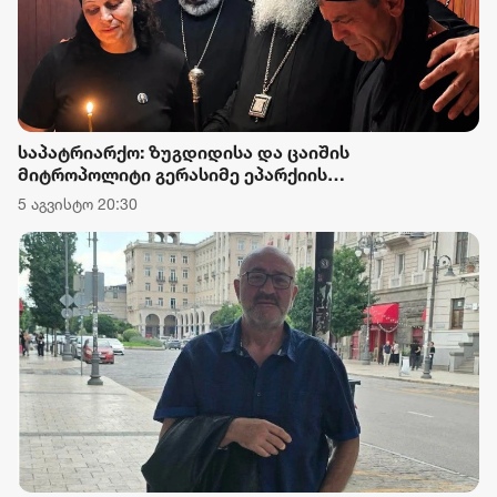
საპატრიარქო: ზუგდიდისა და ცაიშის
მიტროპოლიტი გერასიმე ეპარქიის
სამღვდელოებასთან ერთად ლანა ლატარიას
5 აგვისტო 20:30
სახლში იმყოფებოდა, მის ოჯახს მიუსამძიმრა და
გარდაცვლილის სულის საოხად პანაშვიდი
აღავლინა