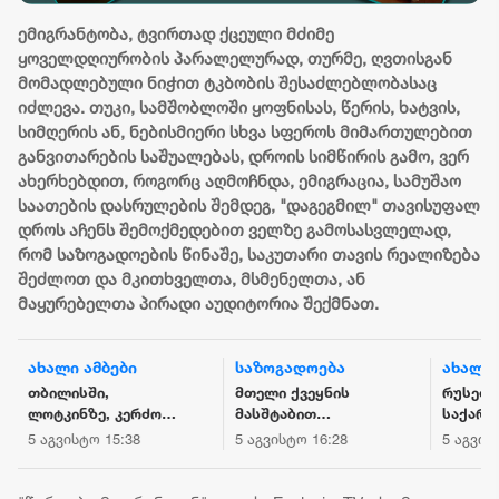
ემიგრანტობა, ტვირთად ქცეული მძიმე
ყოველდღიურობის პარალელურად, თურმე, ღვთისგან
მომადლებული ნიჭით ტკბობის შესაძლებლობასაც
იძლევა. თუკი, სამშობლოში ყოფნისას, წერის, ხატვის,
სიმღერის ან, ნებისმიერი სხვა სფეროს მიმართულებით
განვითარების საშუალებას, დროის სიმწირის გამო, ვერ
ახერხებდით, როგორც აღმოჩნდა, ემიგრაცია, სამუშაო
საათების დასრულების შემდეგ, "დაგეგმილ" თავისუფალ
დროს აჩენს შემოქმედებით ველზე გამოსასვლელად,
რომ საზოგადოების წინაშე, საკუთარი თავის რეალიზება
შეძლოთ და მკითხველთა, მსმენელთა, ან
მაყურებელთა პირადი აუდიტორია შექმნათ.
საზოგადოება
ახალი ამბები
საზოგა
მთელი ქვეყნის
რუსეთ-
მიხეილ
მასშტაბით
საქართველოს
ყაველაშ
ელექტროენერგია
სასაზღვრო ზოლში
მწუხარე
5 აგვისტო 16:28
5 აგვისტო 12:47
5 აგვისტ
გაითიშა
მიწისძვრა მოხდა
გამოვთქ
ჯავახეთ
სახელმ