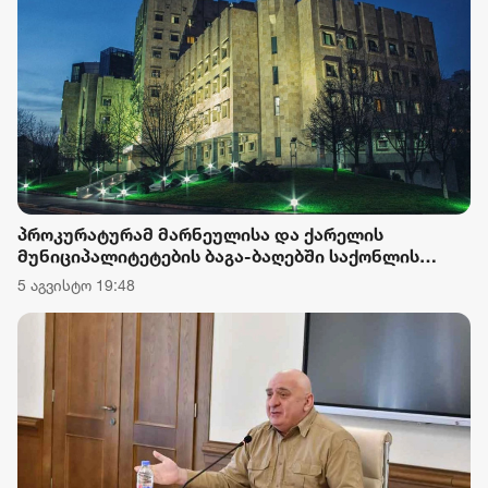
პროკურატურამ მარნეულისა და ქარელის
მუნიციპალიტეტების ბაგა-ბაღებში საქონლის
ხორცის ნაცვლად მოტყუებით ცხენის ხორცის
5 აგვისტო 19:48
შეტანის ფაქტებზე ორ პირს ბრალდება წარუდგინა