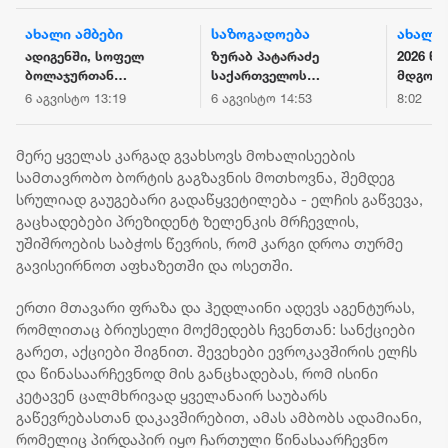
ახალი ამბები
საზოგადოება
ახალი 
ადიგენში, სოფელ
ზურაბ პატარაძე
2026 წ
ბოლაჯურთან
საქართველოს
მდგომ
მომხდარ
პრემიერ-
საქარ
6 აგვისტო 13:19
6 აგვისტო 14:53
8:02
შემთხვევას
მინისტრთან და
მთლია
ახალგაზრდა კაცი
ეკონომიკისა და
საერთ
ემსხვერპლა
მდგრადი
რეზერვე
მერე ყველას კარგად გვახსოვს მოხალისეების
განვითარების
მილიარ
სამთავრობო ბორტის გაგზავნის მოთხოვნა, შემდეგ
მინისტრთან ერთად
დოლარს
სრულიად გაუგებარი გადაწყვეტილება - ელჩის გაწვევა,
ბათუმში
გაცხადებები პრეზიდენტ ზელენკის მრჩევლის,
მნიშვნელოვან
უშიშროების საბჭოს წევრის, რომ კარგი დროა თურმე
ინფრასტრუქტურულ
გავისეირნოთ აფხაზეთში და ოსეთში.
პროექტებს გაეცნო
ერთი მთავარი ფრაზა და ჰედლაინი ადევს აგენტურას,
რომლითაც ბრიუსელი მოქმედებს ჩვენთან: სანქციები
გარეთ, აქციები შიგნით. შევეხები ევროკავშირის ელჩს
და წინასაარჩევნოდ მის განცხადებას, რომ ისინი
კეტავენ ცალმხრივად ყველანაირ საუბარს
გაწევრებასთან დაკავშირებით, ამას ამბობს ადამიანი,
რომელიც პირდაპირ იყო ჩართული წინასაარჩევნო