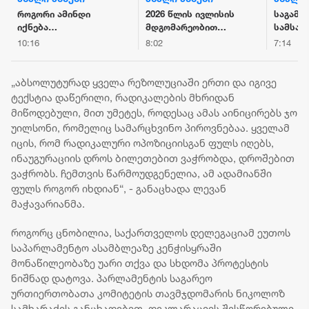
როგორი ამინდი
2026 წლის ივლისის
საგამო
იქნება
მდგომარეობით
სამსახ
საქართველოს
საქართველოს
ფალსი
10:16
8:02
7:14
ქალაქებში 7
მთლიანი
ალკოჰ
აგვისტოს
საერთაშორისო
სასმელ
რეზერვები 7.5
ყალბი 
„აბსოლუტურად ყველა რეზოლუციაში ერთი და იგივე
მილიარდ აშშ
მარკებ
ტექსტია დაწერილი, რადიკალების მხრიდან
დოლარს აჭარბებს
დამზად
მიწოდებული, მით უმეტეს, როდესაც ამას აინიცირებს ჯო
გასაღე
უილსონი, რომელიც სამარცხვინო პიროვნებაა. ყველამ
პირი დ
იცის, რომ რადიკალური ოპოზიციისგან ფულს იღებს,
ინაუგურაციის დროს ბილეთებით ვაჭრობდა, დროშებით
ვაჭრობს. ჩემთვის წარმოუდგენელია, ამ ადამიანში
ფულს როგორ იხდიან“, - განაცხადა ლევან
მაჭავარიანმა.
როგორც ცნობილია, საქართველოს დელეგაციამ ეუთოს
საპარლამენტო ასამბლეაზე კენჭისყრაში
მონაწილეობაზე უარი თქვა და სხდომა პროტესტის
ნიშნად დატოვა. პარლამენტის საგარეო
ურთიერთობათა კომიტეტის თავმჯდომარის ნიკოლოზ
სამხარაძის განცხადებით, დეკლარაციის შესწორებული