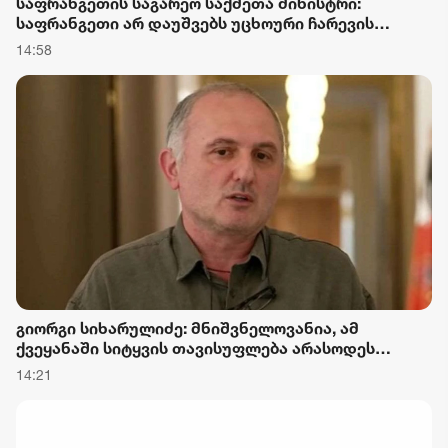
საფრანგეთის საგარეო საქმეთა მინისტრი:
საფრანგეთი არ დაუშვებს უცხოური ჩარევის
არცერთ მცდელობას საკუთარ დემოკრატიულ
14:58
დებატებში, მით უმეტეს, საარჩევნო პროცესებში -
ეს ყოველივე ფრანგი ხალხის ექსკლუზიური და
ხელშეუხებელი უფლებაა
გიორგი სიხარულიძე: მნიშვნელოვანია, ამ
ქვეყანაში სიტყვის თავისუფლება არასოდეს
დაიკარგოს
14:21