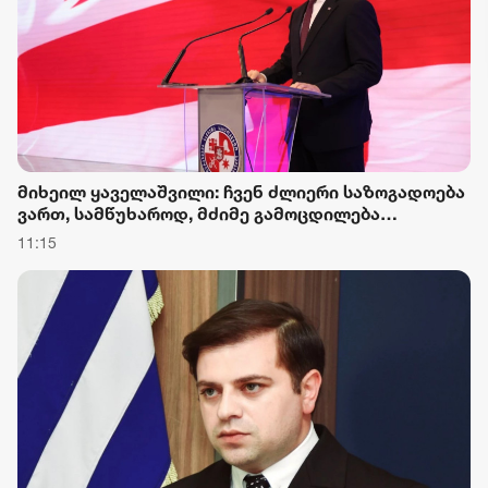
მიხეილ ყაველაშვილი: ჩვენ ძლიერი საზოგადოება
ვართ, სამწუხაროდ, მძიმე გამოცდილება
გავიარეთ და მივიღეთ აგვისტოს ომის ტრაგედია,
11:15
თუმცა დღეს საქართველო გაძლიერებულია