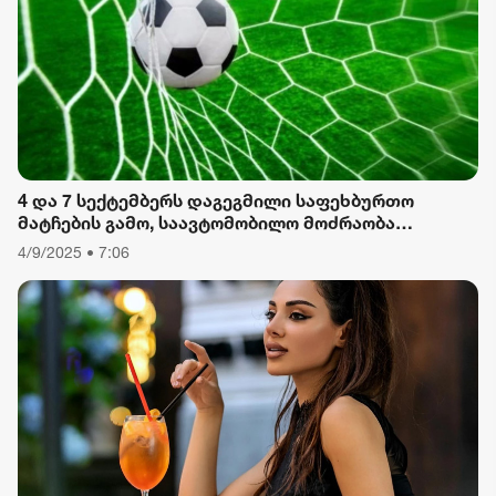
ფორმულა
რიონი
4 და 7 სექტემბერს დაგეგმილი საფეხბურთო
მატჩების გამო, საავტომობილო მოძრაობა
შეიზღუდება
4/9/2025 • 7:06