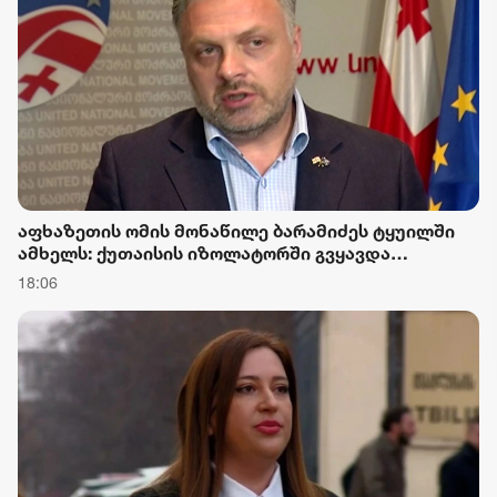
ობიექტური გააზრებისთვის
აფხაზეთის ომის მონაწილე ბარამიძეს ტყუილში
ამხელს: ქუთაისის იზოლატორში გვყავდა
მოწინააღმდეგის 23 ტყვე, გავფრინდი გუდაუთაში,
18:06
აეროდრომზე მოვიდნენ არძინბა, ოზგანი და
ბესლან კობახია, მოიყვანეს ჩვენი ბიჭები და
მოხდა გაცვლა, იქ ბარამიძე არც ყოფილა