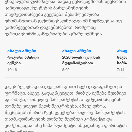
უნიკალური ფორმატისა, სადაც ევროკავშირის წევრობის
კანდიდატი ქვეყნების პარლამენტების
თავმჯდომარეებს გვექნება შესაძლებლობა
ერთმანეთთან გვქონდეს კონტაქტი იმ მიღწევებსა თუ
გამოწვევებთან დაკავშირებით, რომელიც
ევროკავშირში გაწევრიანების გზაზე იქმნება.
ახალი ამბები
ახალი ამბები
ახალი 
როგორი ამინდი
2026 წლის ივლისის
საგამო
იქნება
მდგომარეობით
სამსახ
საქართველოს
საქართველოს
ფალსი
10:16
8:02
7:14
ქალაქებში 7
მთლიანი
ალკოჰ
აგვისტოს
საერთაშორისო
სასმელ
რეზერვები 7.5
ყალბი 
დღეს ბელგრადის დეკლარაციით ჩვენ დავაფუძნეთ ეს
მილიარდ აშშ
მარკებ
ფორმატი. ასევე, გადავწყვიტეთ, რომ ეს იქნება მუდმივი
დოლარს აჭარბებს
დამზად
ფორმატი, რომელიც პარლამენტის თავმჯდომარეების
გასაღე
დონეზე ყოველ წელს შეიკრიბება. ამავე დროს,
პირი დ
შეკრებებს შორის ჩვენ გვექნება როგორც პარლამენტის
თავმჯდომარეების დონეზე მუდმივი კონტაქტი და
კომუნიკაცია, ისე საპარლამენტო სხვადასხვა ფორმატის
გამოყენებით.