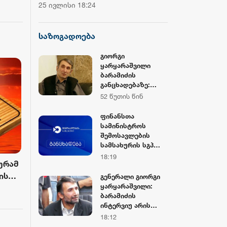
ჩემპიონატის მეორე საშეჯიბრო
დოლარზე მეტი
25 ივლისი 18:24
20 ივლისი 16:38
ა
დღე დასრულდა
CNBC
საზოგადოება
გიორგი
ყარყარაშვილი
ბარამიძის
განცხადებაზე:
ჩრდილს აყენებს
52 წუთის წინ
აფხაზეთის ომში
დაღუპულ
ფინანსთა
მებრძოლებს და
სამინისტროს
ქართველ ხალხს
შემოსავლების
მკვლელებად
სამსახურის სგპ
წარმოაჩენს, შენი
„სარფის“ მებაჟე
18:19
სიტყვები აფხაზური
ურამ
ოფიცრებმა
და რუსული
სანქცირებული
ის
გენერალი გიორგი
სააგენტოების მიერ
საქონლის
ყარყარაშვილი:
ბა
არის წაღებული და
გადაზიდვის ფაქტი
ბარამიძის
ყველა ქართველს
გამოავლინეს
ინტერვიუ არის
მკვლელს
სამარცხვინო,
18:12
უწოდებენ
სადაც აფხაზებს