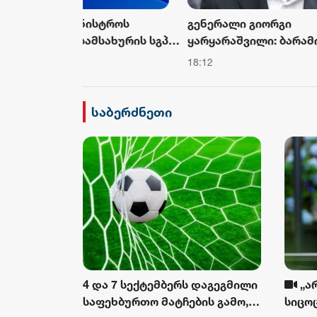
ტროს
გენერალი გიორგი
„სფერ
ახურის სგპ
ყარყარაშვილი: ბარამიძის
ინვეს
ფიცრებმა
ინტერვიუ არის სამარცხვინო,
თანამ
18:12
17:23
ონლის
სადაც აფხაზებს პატივით
12 და
მოიხსენიებს და მათ ღირსებას
აღკვე
უწონებს, ხოლო ქართველ
საბერძნეთი
მებრძოლებს
მიზანმიმართულად აფხაზების
მკვლელობაში ბრალს დებს
4 და 7 სექტემბერს დაგეგმილი
„ა
საფეხბურთო მატჩების გამო,
სიცო