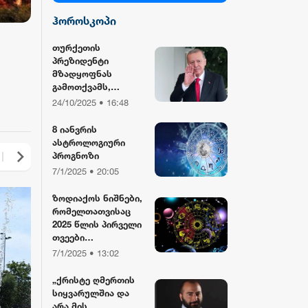
ჰოროსკოპი
სილქ უნივერსალი
თურქეთის
პრეზიდენტი
TV პირველი
მზადყოფნას
გამოთქვამს,
რუსეთისა და აშშ-
24/10/2025 • 16:48
ფორმულა
ის მმართველების
მასპინძლობისთვის
8 იანვრის
ასტროლოგიური
რიონი
პროგნოზი
7/1/2025 • 20:05
ზოდიაქოს ნიშნები,
რომელთათვისაც
2025 წლის პირველი
თვეები
განსაკუთრებით
7/1/2025 • 13:02
წარმატებული
იქნება
„ქრისტე ღმერთის
სიყვარულშია და
არა მის