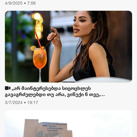
შეიზღუდება
4/9/2025 • 7:06
„არ მაინტერესებდა სიცოცხლეს
გავაგრძელებდი თუ არა, ვიწექი 6 თვე,
დავიწყებული მქონდა კვება, ფიზიკური მოძრაობა“
3/7/2024 • 19:17
- რას ამბობს თათა გიორგობიანი