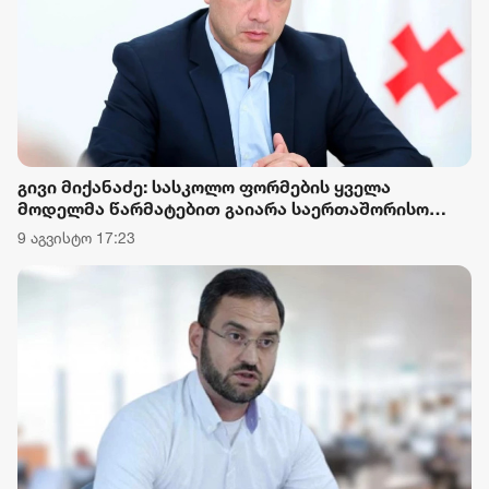
გივი მიქანაძე: სასკოლო ფორმების ყველა
მოდელმა წარმატებით გაიარა საერთაშორისო
აკრედიტაციის მქონე ლაბორატორიის მიერ
9 აგვისტო 17:23
ჩატარებული ლაბორატორიული კვლევების
დადგენილი ტესტირებები და სრულად
აკმაყოფილებს დაწესებულ მოთხოვნებსა და
სტანდარტებს