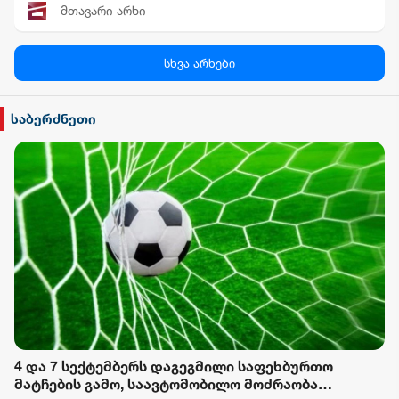
მთავარი არხი
პალიტრა News
სხვა არხები
სილქ უნივერსალი
საბერძნეთი
TV პირველი
ფორმულა
რიონი
4 და 7 სექტემბერს დაგეგმილი საფეხბურთო
მატჩების გამო, საავტომობილო მოძრაობა