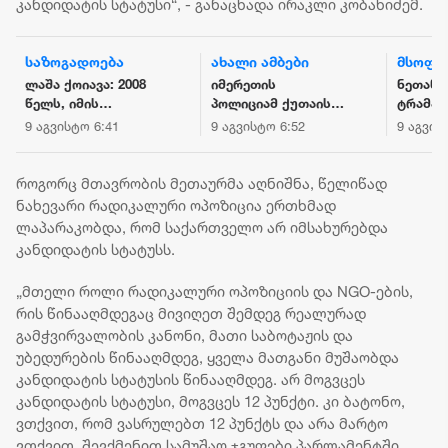
კანდიდატის სტატუსი“, - განაცხადა ირაკლი კობახიძემ.
ახალი ამბები
მსოფლიო
ახალი 
იმერეთის
ნეთანიაჰუმ
პოლიცი
პოლიციამ ქუთაისში
ტრამპის
თბილის
მომხდარი
„მშვიდობის
ჯგუფურ
9 აგვისტო 6:52
9 აგვისტო 16:05
9 აგვისტ
ყაჩაღობის ფაქტი
საბჭოს“ გეგმა
ჩადენი
გახსნა -
უარყო - ისრაელი
ძალადო
დაკავებულია ერთი
ღაზიდან ჯარის
ბრალდე
როგორც მთავრობის მეთაურმა აღნიშნა, წელიწად
პირი
გაყვანას არ
დააკავა
ნახევარი რადიკალური ოპოზიცია ერთხმად
აპირებს
ლაპარაკობდა, რომ საქართველო არ იმსახურებდა
კანდიდატის სტატუსს.
„მთელი როლი რადიკალური ოპოზიციის და NGO-ების,
რის წინააღმდეგაც მივიღეთ შემდეგ რეალურად
გამჭვირვალობის კანონი, მათი საბოტაჟის და
უბედურების წინააღმდეგ, ყველა მათგანი მუშაობდა
კანდიდატის სტატუსის წინააღმდეგ. არ მოგვცეს
კანდიდატის სტატუსი, მოგვცეს 12 პუნქტი. კი ბატონო,
ვთქვით, რომ ვასრულებთ 12 პუნქტს და არა მარტო
ვთქვით, შევქმენით სამუშაო ჯგუფები პარლამენტში,